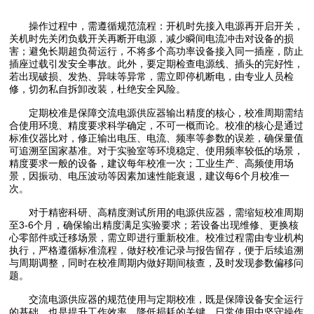
操作过程中，需遵循规范流程：开机时先接入电源再开启开关，
关机时先关闭负载开关再断开电源，减少瞬间电流冲击对设备的损
害；避免长期超负荷运行，不将多个高功率设备接入同一插座，防止
插座过载引发安全事故。此外，要定期检查电源线、插头的完好性，
若出现破损、发热、异味等异常，需立即停机断电，由专业人员检
修，切勿私自拆卸改装，杜绝安全风险。
定期校准是保障交流电源供应器输出精度的核心，校准周期需结
合使用环境、精度要求科学确定，不可一概而论。校准的核心是通过
标准仪器比对，修正输出电压、电流、频率等参数的误差，确保量值
可追溯至国家基准。对于实验室等环境稳定、使用频率较低的场景，
精度要求一般的设备，建议每年校准一次；工业生产、高频使用场
景，因振动、电压波动等因素加速性能衰退，建议每6个月校准一
次。
对于精密科研、高精度测试所用的电源供应器，需缩短校准周期
至3-6个月，确保输出精度满足实验要求；若设备出现维修、更换核
心零部件或迁移场景，需立即进行重新校准。校准过程需由专业机构
执行，严格遵循标准流程，做好校准记录与报告留存，便于后续追溯
与周期调整，同时在校准周期内做好期间核查，及时发现参数偏移问
题。
交流电源供应器的规范使用与定期校准，既是保障设备安全运行
的基础，也是提升工作效率、降低损耗的关键。日常使用中坚守操作