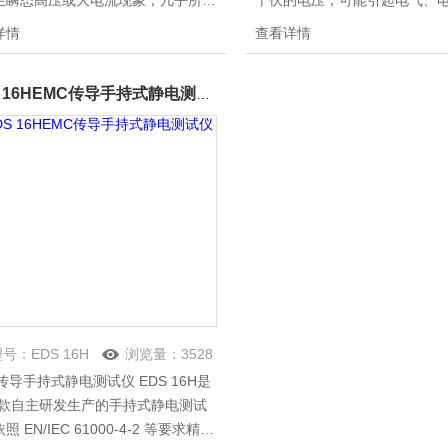
生瞬态高压或大电流现象，几乎所有
千伏的电压，可能引起电气、
子电气设备都会受到浪涌的影响。
电路发生故障，甚至损坏。EDS 
详情
查看详情
S 600系列组合波雷击浪涌模拟器是
中国*款自主研发生产的手持式
模拟浪涌脉冲干扰现象而专门设计的
仪。依照 EN/IEC 61000-4-
EDS 16HEMC传导手持式静电测试仪
试设备，性能*欧盟 CE 认证及
地模拟静电放电脉冲干扰，根
C认证对单相受试设备的抗扰度测试
学设计，无额外的机箱，可用
，可配置自动控制外置的耦合/去耦
适配器供电。
，对三相受试设备进行测试。
型号：
EDS 16H
浏览量：
3528
传导手持式静电测试仪 EDS 16H是
*款自主研发生产的手持式静电测试
照 EN/IEC 61000-4-2 等要求精确