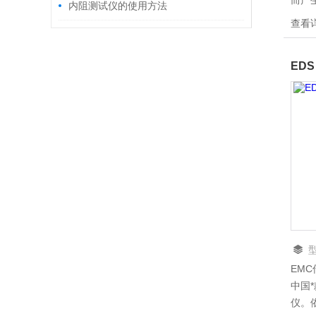
而产
内阻测试仪的使用方法
的电
查看
CW
为了
一款测
CC
要求
网络
EMC
中国
仪。依