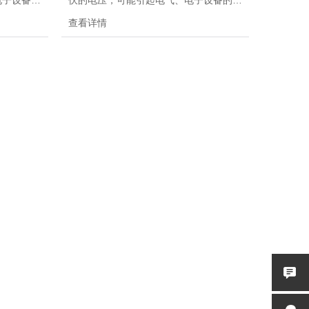
电子设备的
伏的电压，可能引起电气、电子设备的电
20H是
路发生故障，甚至损坏。EDS 30T输出
查看详情
静电测试
电压30kV,也是中国*款自主研发生产，集
2 等要求精确
放电枪头和触摸屏控制于一体的静电放电
据人体工程
测试仪，依照 EN/IEC 61000-4-2 等要求
电池和电源
精确地模拟静电放电脉冲干扰，根据人体
工程学设计。