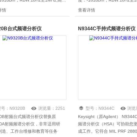
161dBm，RBW:10Hz至1MHz,高防
度：-161dBm，RBW:10Hz至
携设计，坚固耐用，可在实验室内使
护便携设计，坚固耐用，可在
详情
查看详情
更适合于野外现场移动使用。内置大
用，更适合于野外现场移动使
锂电池，可连续工作4小时以上，
容量锂电池，可连续工作4小时
320B台式频谱分析仪
N9344C手持式频谱分析仪
50标准电池容易更换。USB/LAN通
18650标准电池容易更换。USB
便于远程控制。5.6寸64M彩色液晶
讯，便于远程控制。5.6寸64
，640*480分辨率，波形清晰显
显示屏，640*480分辨率，波
示。
型号：
N9320B
浏览量：
2251
型号：
N9344C
浏览
320B射频台式频谱分析仪替换原
Keysight（原Agilent） N934
320A射频频谱分析仪，非常适用研
频谱分析仪（HSA）可协助您
制造、工作台维修和教育等任务
成工作。它符合 MIL PRF 2880