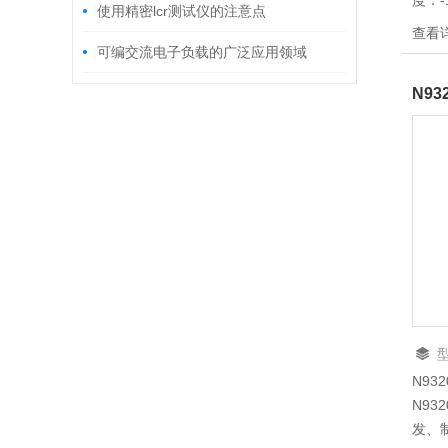
度：-
使用精密lcr测试仪的注意点
护便
查看
用，
可编交流电子负载的广泛应用领域
容量
N9
186
讯，
显示屏
示。
N9
N9
发、