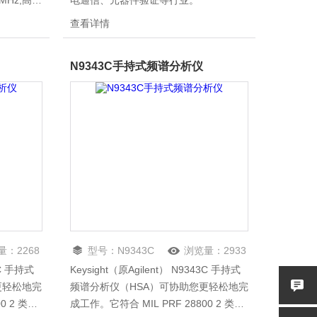
1MHz,高防
电通信、元器件验证等行业。
实验室内使
查看详情
用。内置大
以上，
N9343C手持式频谱分析仪
/LAN通
M彩色液晶
形清晰显
量：
2268
型号：
N9343C
浏览量：
2933
4C 手持式
Keysight（原Agilent） N9343C 手持式
更轻松地完
频谱分析仪（HSA）可协助您更轻松地完
0 2 类标
成工作。它符合 MIL PRF 28800 2 类标