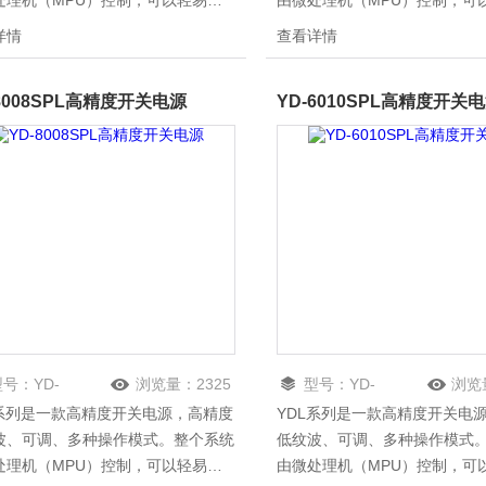
处理机（MPU）控制，可以轻易的
由微处理机（MPU）控制，可
通讯接口（RS-232）与计算机联
利用通讯接口（RS-232）与
详情
查看详情
来满足使用者对自动测试及自动控制
机，来满足使用者对自动测试
的需求，其软件指令符合SCPI命令
方面的需求，其软件指令符合SC
-8008SPL高精度开关电源
YD-6010SPL高精度开关
，方便使用者自行开发自动测试及自
格式，方便使用者自行开发自
制应用程序。
动控制应用程序。
型号：
YD-
浏览量：
2325
型号：
YD-
浏览
L系列是一款高精度开关电源，高精度
YDL系列是一款高精度开关电
008SPL
6010SPL
波、可调、多种操作模式。整个系统
低纹波、可调、多种操作模式
处理机（MPU）控制，可以轻易的
由微处理机（MPU）控制，可