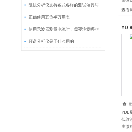
由微
阻抗分析仪支持各式各样的测试治具与
利用
查看
机，
配件
正确使用五位半万用表
方面
YD
格式
使用示波器测量电流时，需要注意哪些
动控
事项？
频谱分析仪是干什么用的
YD
8
低纹
由微