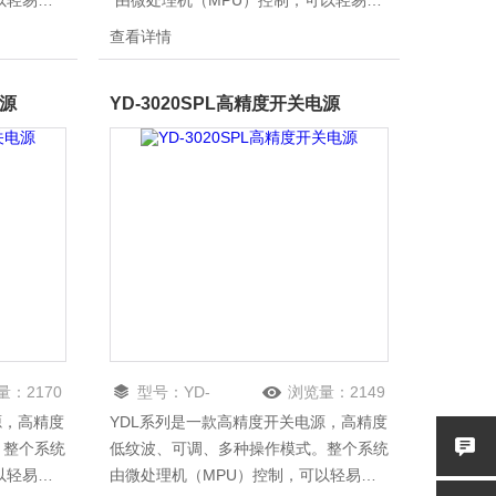
以轻易的
*由微处理机（MPU）控制，可以轻易的
计算机联
利用通讯接口（RS-232）与计算机联
查看详情
及自动控制
机，来满足使用者对自动测试及自动控制
PI命令
方面的需求，其软件指令*符合SCPI命令
电源
YD-3020SPL高精度开关电源
动测试及自
格式，方便使用者自行开发自动测试及自
动控制应用程序。
量：
2170
型号：
YD-
浏览量：
2149
源，高精度
YDL系列是一款高精度开关电源，高精度
3020SPL
。整个系统
低纹波、可调、多种操作模式。整个系统
以轻易的
由微处理机（MPU）控制，可以轻易的