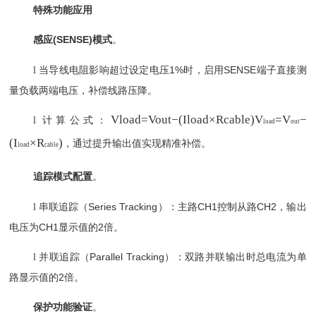
特殊功能应用
感应
(SENSE)模式
‌。
当导线电阻影响超过设定电压
1%时，启用SENSE端子直接测
l
量负载两端电压，补偿线路压降。
V
load=Vout−(Iload×Rcable)
V
=
V
−
计算公式：
l
load
out
(
I
×
R
)
，通过提升输出值实现精准补偿。
load
cable
追踪模式配置
‌。
串联追踪（
Series Tracking）：主路CH1控制从路CH2，输出
l
电压为CH1显示值的2倍。
并联追踪（
Parallel Tracking）：双路并联输出时总电流为单
l
路显示值的2倍。
保护功能验证
‌。