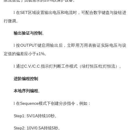
限流值低于负载需求的20%以保护设备。
在
SET区域设置输出电压和电流时，可配合数字键盘与旋钮进
l
行微调。
输出验证与控制
‌。
按
OUTPUT键启用输出后，立即用万用表验证实际电压与设
l
定值的偏差应小于±1%。
通过
C.V./C.C.指示灯判断工作模式（绿灯恒压/红灯恒流）。
l
进阶编程控制
本地序列编程
‌。
在
Sequence模式下创建分步指令，例如：
l
Step1: 5V/1A持续10秒。
Step2: 10V/0.5A持续5秒。‌‌