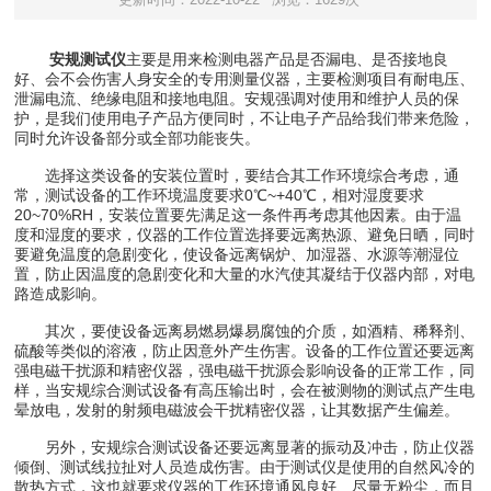
安规测试仪
主要是用来检测电器产品是否漏电、是否接地良
好、会不会伤害人身安全的专用测量仪器，主要检测项目有耐电压、
泄漏电流、绝缘电阻和接地电阻。安规强调对使用和维护人员的保
护，是我们使用电子产品方便同时，不让电子产品给我们带来危险，
同时允许设备部分或全部功能丧失。
选择这类设备的安装位置时，要结合其工作环境综合考虑，通
常，测试设备的工作环境温度要求0℃~+40℃，相对湿度要求
20~70%RH，安装位置要先满足这一条件再考虑其他因素。由于温
度和湿度的要求，仪器的工作位置选择要远离热源、避免日晒，同时
要避免温度的急剧变化，使设备远离锅炉、加湿器、水源等潮湿位
置，防止因温度的急剧变化和大量的水汽使其凝结于仪器内部，对电
路造成影响。
其次，要使设备远离易燃易爆易腐蚀的介质，如酒精、稀释剂、
硫酸等类似的溶液，防止因意外产生伤害。设备的工作位置还要远离
强电磁干扰源和精密仪器，强电磁干扰源会影响设备的正常工作，同
样，当安规综合测试设备有高压输出时，会在被测物的测试点产生电
晕放电，发射的射频电磁波会干扰精密仪器，让其数据产生偏差。
另外，安规综合测试设备还要远离显著的振动及冲击，防止仪器
倾倒、测试线拉扯对人员造成伤害。由于测试仪是使用的自然风冷的
散热方式，这也就要求仪器的工作环境通风良好、尽量无粉尘，而且