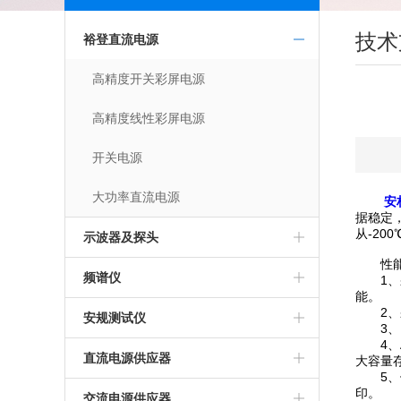
技术
裕登直流电源
高精度开关彩屏电源
高精度线性彩屏电源
开关电源
大功率直流电源
安
据稳定
从-200
示波器及探头
性能
频谱仪
1、采
能。
2、采
安规测试仪
3、同样
4、A
直流电源供应器
大容量
5、储
印。
交流电源供应器