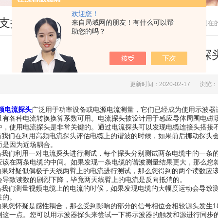
欢迎您！
支持
来自局域网的朋友！有什么可以帮
您现在
助您的吗？
如何利用高频电流探
更新时间：2020-02-17
浏览：
频电流探头
广泛用于功率设备或电源电流测量，它们已经成为使用示波器进
且有各种电流转换换算系数可用。电流探头被设计用于感应导体周围电磁
中，使用电流探头是非常关键的。通过电流探头可以发现电缆连接头搭接
我们在利用高频电流探头评估电缆上的谐波的时候，如果前后挪动探头会
而是因为近场耦合。
我们利用一对电流探头进行测试，每个探头分别测试两条电缆中的一条的
应该在两条电缆的中间。如果发现一条电缆的谐波测量结果更大，那么您
果对疑似偶极子天线两臂上的电流进行测试，那么您得到的两个读数应该
会导致读数的剧烈下降，毕竟两天线臂上的电流是反向抵消的。
我们测量视频电缆上的电流的时候，如果发现电缆的大幅度运动会导致测
性的。
果您怀疑是感性耦合，那么受到影响的部分的信号相位会相较源头发生1
到这一点。您可以用示波器探头来尝试一下将示波器的触发和源进行同步