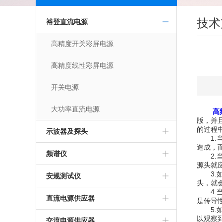
技术
裕登直流电源
高精度开关彩屏电源
高精度线性彩屏电源
开关电源
大功率直流电源
高
版，并
的过程
示波器及探头
1.当
造成，
频谱仪
2.当
源头就
3.如
安规测试仪
头，就
4.当
直流电源供应器
是传导
5.如
以观察
交流电源供应器