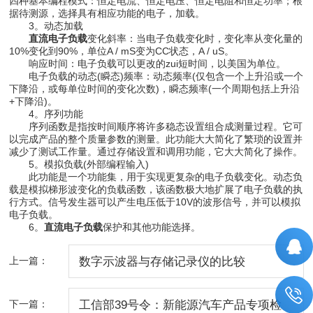
四种基本编程模式：恒定电流、恒定电压、恒定电阻和恒定功率；根
据待测源，选择具有相应功能的电子，加载。
3。动态加载
直流电子负载
变化斜率：当电子负载变化时，变化率从变化量的
10%变化到90%，单位A / mS变为CC状态，A / uS。
响应时间：电子负载可以更改的zui短时间，以美国为单位。
电子负载的动态(瞬态)频率：动态频率(仅包含一个上升沿或一个
下降沿，或每单位时间的变化次数)，瞬态频率(一个周期包括上升沿
+下降沿)。
4。序列功能
序列函数是指按时间顺序将许多稳态设置组合成测量过程。它可
以完成产品的整个质量参数的测量。此功能大大简化了繁琐的设置并
减少了测试工作量。通过存储设置和调用功能，它大大简化了操作。
5。模拟负载(外部编程输入)
此功能是一个功能集，用于实现更复杂的电子负载变化。动态负
载是模拟梯形波变化的负载函数，该函数极大地扩展了电子负载的执
行方式。信号发生器可以产生电压低于10V的波形信号，并可以模拟
电子负载。
6。
直流电子负载
保护和其他功能选择。
上一篇：
数字示波器与存储记录仪的比较
下一篇：
工信部39号令：新能源汽车产品专项检