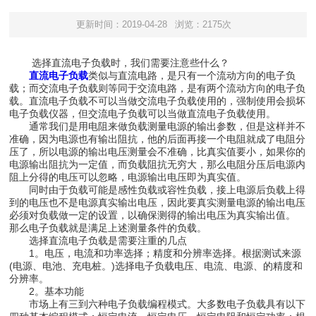
更新时间：2019-04-28
浏览：2175次
选择直流电子负载时，我们需要注意些什么？
直流电子负载
类似与直流电路，是只有一个流动方向的电子负
载；而交流电子负载则等同于交流电路，是有两个流动方向的电子负
载。直流电子负载不可以当做交流电子负载使用的，强制使用会损坏
电子负载仪器，但交流电子负载可以当做直流电子负载使用。
通常我们是用电阻来做负载测量电源的输出参数，但是这样并不
准确，因为电源也有输出阻抗，他的后面再接一个电阻就成了电阻分
压了，所以电源的输出电压测量会不准确，比真实值要小，如果你的
电源输出阻抗为一定值，而负载阻抗无穷大，那么电阻分压后电源内
阻上分得的电压可以忽略，电源输出电压即为真实值。
同时由于负载可能是感性负载或容性负载，接上电源后负载上得
到的电压也不是电源真实输出电压，因此要真实测量电源的输出电压
必须对负载做一定的设置，以确保测得的输出电压为真实输出值。
那么电子负载就是满足上述测量条件的负载。
选择直流电子负载是需要注重的几点
1。电压，电流和功率选择；精度和分辨率选择。根据测试来源
(电源、电池、充电桩。)选择电子负载电压、电流、电源、的精度和
分辨率。
2。基本功能
市场上有三到六种电子负载编程模式。大多数电子负载具有以下