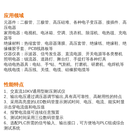
应用领域
元器件：二极管、三极管、高压硅堆、各种电子变压器、接插件、高
压电器
家用电器：电视机、电冰箱、空调、洗衣机、除湿机、电热毯、充电
器等
绝缘材料：热缩套管、电容器薄膜、高压套管、绝缘纸、绝缘鞋、绝
缘橡胶手套、PCB线路板等
仪器仪表：示波器、信号发生器、直流电源、开关电源等各类整机
照明电器：镇流器、道路灯、舞台灯、手提灯等各种灯具
电动电热器具：电钻、手*钻、气割机、打磨机、研磨机、电焊机等
电线电缆：高压线、关缆、电缆、硅橡胶电缆等
性能特点
1、交直流10KV通用型耐压测试仪
2、输出电压通过调压器调节输出,具有高可靠性、高耐用性的特点
3、采用高亮度的LED数码管显示测试时间、电压、电流、能实时显
示击穿电流值和电压值
4、报警电流值可连续任意预置
5、测试时间采用三位数码管显示
6、选配PLC所需的信号输入、输出接口，可方便地与PLC组成综合
测试系统