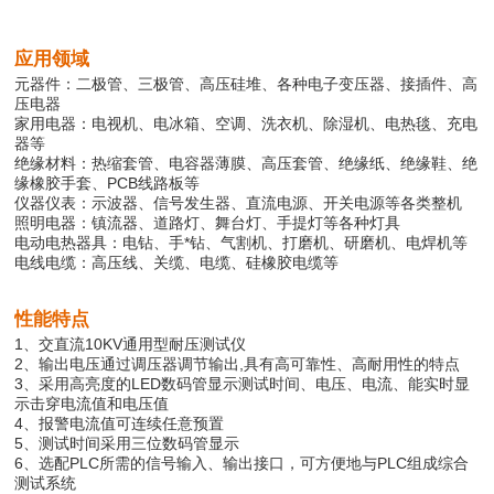
应用领域
元器件：二极管、三极管、高压硅堆、各种电子变压器、接插件、高
压电器
家用电器：电视机、电冰箱、空调、洗衣机、除湿机、电热毯、充电
器等
绝缘材料：热缩套管、电容器薄膜、高压套管、绝缘纸、绝缘鞋、绝
缘橡胶手套、PCB线路板等
仪器仪表：示波器、信号发生器、直流电源、开关电源等各类整机
照明电器：镇流器、道路灯、舞台灯、手提灯等各种灯具
电动电热器具：电钻、手*钻、气割机、打磨机、研磨机、电焊机等
电线电缆：高压线、关缆、电缆、硅橡胶电缆等
性能特点
1、交直流10KV通用型耐压测试仪
2、输出电压通过调压器调节输出,具有高可靠性、高耐用性的特点
3、采用高亮度的LED数码管显示测试时间、电压、电流、能实时显
示击穿电流值和电压值
4、报警电流值可连续任意预置
5、测试时间采用三位数码管显示
6、选配PLC所需的信号输入、输出接口，可方便地与PLC组成综合
测试系统