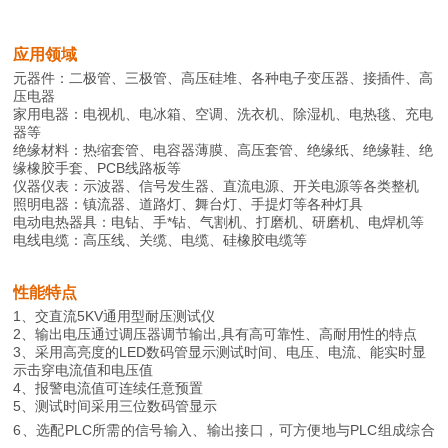
应用领域
元器件：二极管、三极管、高压硅堆、各种电子变压器、接插件、高
压电器
家用电器：电视机、电冰箱、空调、洗衣机、除湿机、电热毯、充电
器等
绝缘材料：热缩套管、电容器薄膜、高压套管、绝缘纸、绝缘鞋、绝
缘橡胶手套、PCB线路板等
仪器仪表：示波器、信号发生器、直流电源、开关电源等各类整机
照明电器：镇流器、道路灯、舞台灯、手提灯等各种灯具
电动电热器具：电钻、手*钻、气割机、打磨机、研磨机、电焊机等
电线电缆：高压线、关缆、电缆、硅橡胶电缆等
性能特点
1、交直流5KV通用型耐压测试仪
2、输出电压通过调压器调节输出,具有高可靠性、高耐用性的特点
3、采用高亮度的LED数码管显示测试时间、电压、电流、能实时显
示击穿电流值和电压值
4、报警电流值可连续任意预置
5、测试时间采用三位数码管显示
6、选配PLC所需的信号输入、输出接口，可方便地与PLC组成综合