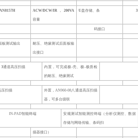
AN8157H
ACW/DCW/IR
，
200VA
U
盘存储、条
容量
码接口
面板测试输出
耐压、绝缘测试后面板输
出接口
3
通道高压扫描
内置，可完成极
-
壳、极
-
极质检
的耐压、绝缘测试
高压扫描
外置，
AN960-08
八通道高压扫描
器，可多台级联
IN-PAD
智能终端
安规测试智能测控终端（分析仪测控、数据
存储与网络传输、条码扫
描器接口）