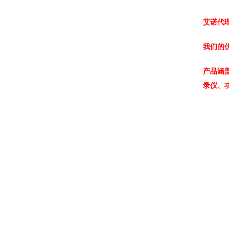
艾诺代
我们的
产品涵
录仪、