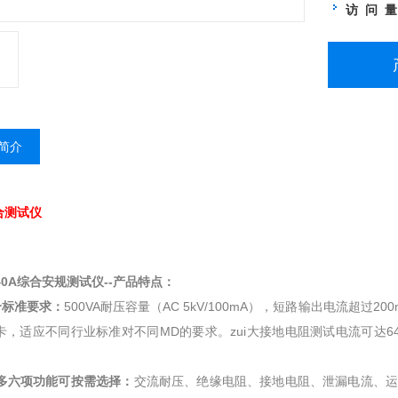
访 问 
简介
合测试仪
640A综合安规测试仪--产品特点：
合标准要求：
500VA耐压容量（AC 5kV/100mA），短路输出电流超过
卡，适应不同行业标准对不同MD的要求。zui大接地电阻测试电流可达
i多六项功能可按需选择：
交流耐压、绝缘电阻、接地电阻、泄漏电流、