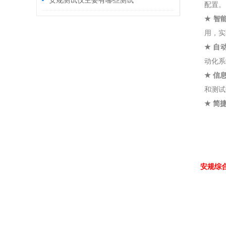
安规测试仪主要有哪些测试
配置。
★
智
用，实
★
自
动化系
★
信
和测试
★
简
安规综