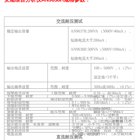
交流耐压测试
额定输出容量
AN9637H:200VA
（5000V/40mA），
短路电流大于200mA；
AN9638H:500VA
（5000V/100mA），
短路电流大于200mA；
输出电压设置
范围，精度
100
～5000V，±（2%×
设定值+5个字）
输出频率设置
范围，精度
50Hz
或60Hz，±0.1%×
报警电流设置
上限范围，精度
0.10
～40.00mA（或
设定值
下限范围，精度
0.000
～9.999mA，±（2%×设定值+5
时间设置
测试时间范围
0.5
～999.9s（0，为时
100.0mA），±（2%×
缓升时间范围
0.1
～999.9s
个字）
缓降时间范围
0.1
～999.9s
间无限长）
时间设置精度
±（0.2%×设定值+1个字）
设定值+5个字）
测量表头
电压范围，精度
0.01
～5.00kV，
频率范围，精度
50Hz
或60Hz，±0.1%×读数值
电流范围，精度
0.10
～100.0mA，±（2%×读数值+2
±（1.5%×读数值+1个
时间范围，精度
0.1
～999.9s，±（0.2%×读数值+1个
输出电压波形、失真度、调整率
正弦波，
小于2%（纯阻负载），小
个字）
起始电压设置
（0%～50%）×输出电压设定值
字）
字）
电流补偿设置
0.000~ 40.00mA
，自动、手动
于
（
2%
×设置值
+5V
）
（从空载到满
电弧侦测
1
～9级，0为关闭
直流耐压测试