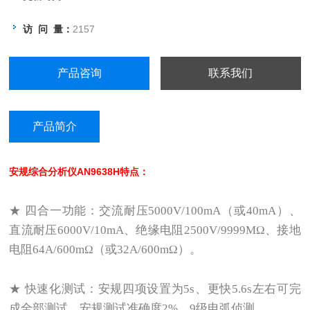
访 问 量：
2157
产品咨询
联系我们
产品简介
安规综合分析仪
AN9638H特点：
★ 四合一功能：交流耐压5000V/100mA（或40mA）、
直流耐压6000V/10mA、绝缘电阻2500V/9999MΩ、接地
电阻64A/600mΩ（或32A/600mΩ）。
★ 快速化测试：安规四项设置为5s、更快5.6s左右可完
成全部测试。安规测试准确度2%、9级电弧侦测。