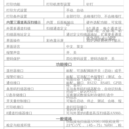
打印功能
打印机类型设置
针打
打印方式设置
手动、自动
打印条件设置
全部打印、合格项打印、不合格项打
内置三通道高压扫描
器
内置，后面板输出
硬件选配功能，可实现
印
外置多通道扫描
扫描通道定义
8
个通道，每个通道可
初级-地、次级-地、初
扫描器地址定义
通过定义扫描器地址，扩展更多通道
设置为H、L、Open
级-次级的耐压测试
界面操作
彩色显示屏
320*240
彩色
TFT
显示
界面语言
中文、英文
报警声音
开、关
密码保护
四位密码设置，密码功能开、关
功能接口
遥控器接口
标配，可选配脚踏开关（启动）或手
报警灯接口
标配，可选配三色报警灯（测试、合
动遥控器（启动、停止）
通信接口
标配，网口、RS232、RS485、GPIB
格、警示）
条形码扫描器接口
可与条形码扫描器配合，自动识别条
四选一，默认RS232
U
盘存储接口
可将测试数据实时存储到U盘中
码信息
开关量控制接口
可输出启动、停止、测试、合格、报
打印机接口
并行打印接口
警的开关量
8
通道扫描器接口
可与外置的8通道高压扫描器AN960-
一般规格
08或接地扫描器AN961-08联机使用
检定与校准环境
23
℃±5℃，
（
45
～
75
）
%RH
，粉