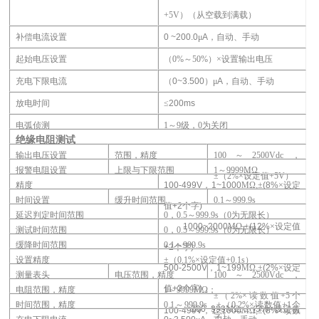
+5V）（从空载到满载）
补偿电流设置
0 ~200.0
μ
A
，自动、手动
起始电压设置
（0%～50%）×设置输出电压
充电下限电流
（
0~3.500
）μ
A
，自动、手动
放电时间
≤
200ms
电弧侦测
1
～9级，0为关闭
绝缘电阻测试
输出电压设置
范围，
精度
100
～2500Vdc，
报警电阻设置
上限与下限范围
1
～9999MΩ
±（2%×设定值+5V）
精度
100-499V
，
1~1000
M
Ω
,
±
(8%
×设定
时间设置
缓升时间范围
0.1
～999.9s
值
+2
个字
)
延迟判定时间范围
0
，0.5～999.9s（0为无限长）
1000~2000
M
Ω
,
±
(12%
×设定值
测试时间范围
0
，0.5～999.9s（0为无限长）
缓降时间范围
0.1
～999.9s
+2
个字
)
设置精度
±（0.1%×设定值+0.1s）
500-2500V
，
1~199
M
Ω
,
±
(2%
×设定
测量表头
电压范围，精度
100
～2500Vdc，
值
+2
个字
)
，
电阻范围
，
精度
1
～9999MΩ；
±（2%×读数值+5个
时间范围，精度
0.1
～999.9s，±（0.2%×读数值+1个
200~999
M
Ω
,
±
(5%
×设定值
100-499V
，
1~1000
M
Ω
,
±
(8%
×读数
字）