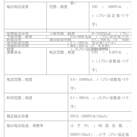
载）
输出电压设置
范围，精度
100
～6000Vdc，
±（2%×设定值+5个
字）
报警电流设置
上限范围，精度
0~10000
μ
A
，
±（2%×
下限范围，精度
0.0~999.9
μ
A
，
±（2%×设定值+5个
时间设置
测试时间范围
0.5
～999.9s（0，为时
设定值+5个字）
缓升时间范围
0.1
～999.9s
字）
缓降时间范围
0.3
～999.9s（0，为关闭）
间无限长）
精度
±（0.2%×设定值+1个字）
测量表头
电压范围，精度
0.01
～6.00Vdc，
±（1.5%×读数值+1个
字）
电流范围
，
精度
0.0
～10000uA，±（2%×读数值+5个
字）
时间范围，精度
0.1
～999.9s，±（0.2%×读数值+1个
字）
额定输出容量
60VA
（
6000Vdc/10mA
）
输出电压纹波、调整率
小于5%（纯阻负载，
6000V/10mA），小于（2%×设定值