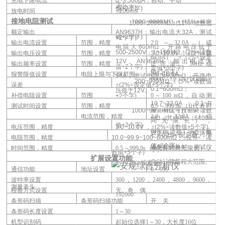
充电下限电流
0~3.500
μ
A
，自动、手动
字）
+2
个字
)
值
+2
个字
)
放电时间
≤
200ms
接地电阻测试
1000~9999
M
Ω
,
±
(15%
×设定
1000~2000
M
Ω
,
±
(12%
×读数值
额定输出
AN9637H
：输出电流大
32A
，测试
值
+2
个字
)
+2
个字
)
输出电流设置
范围，精度
2.0
～32.0A（或
电阻大
600m
Ω，开路电压低于
500-2500V
，
1~199
M
Ω
,
±
(2%
×读数
输出电压设置
范围，精度
3.0~10.0V
，±
(2%
×设
64.0A），±（2%×设定
12V
。
AN9638H
：输出电流大
输出频率设置
范围，
精度
正弦波，50Hz或
值
+2
个字
)
，
定值
+5
个字
)
值+5个字）
报警限值设置
电阻上限与下限范围
2.0~10.6A
：
64A
，测试电阻大
600m
Ω，开路电
60Hz，±0.1%×设定值
200~999
M
Ω
,
±
(5%
×读数值
误差
±
(2%
×设定值
+5
个字
)
0.1~600m
Ω；
压低于
12V
。
补偿电阻设置
范围
0
～100 mΩ，自动测
+2
个字
)
10.7~32.0A
：
0.1~R
测试时间设置
范围，精度
0.5
～999.9s（0代表时
量，补偿可开可关
1000~9999
M
Ω
,
±
(15%
×读数
电流范围，精度
2.0
～32.0A（或
m
Ω，其中
R=
（
6400 /
间无限长）；
值
+2
个字
)
电压范围，精度
3.0~10.0V
，±
(2%
×读数值
+5
个字
)
64A），±（2%×读数
设定电流值）
m
Ω，电
±（0.2%×设定值+1个
电阻范围，精度
10.0~99.9~100~600m
Ω；±
(2%
×读
值+2个字）
流量程切换时，测试仪
时间范围，精度
0.5
～999.9s（0代表时间无限长）；
字）
数值
+5
个字
)
扩展设置功能
自动计算量程大范围。
±（0.2%×设定值+1个字）
通信功能
地址设置
0
～999
波特率设置
300
，1200，2400，4800，9600，
测量表头
校验方式设置
无、奇、偶
192000
条形码扫描
条形码扫描功能
开、关
条形码长度设置
1
～30
机型识别码
起始位选择1～30
，
大长度16位