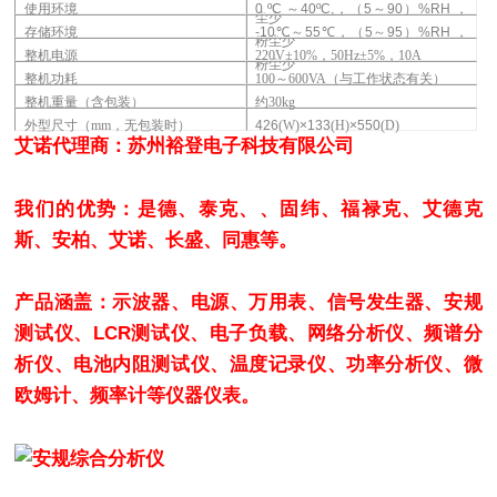
使用环境
0 ºC
～
40ºC,
，（
5
～
90
）
%RH
，
尘少
存储环境
-10
℃～
55
℃，（
5
～
95
）
%RH
，
粉尘少
整机电源
220V
±10%，50Hz±5%，10A
粉尘少
整机功耗
100
～600VA（与工作状态有关）
整机重量（含包装）
约30kg
外型尺寸（mm，无包装时）
426
(W)
×133
(H)
×550
(D)
艾诺代理商：苏州裕登电子科技有限公司
我们的优势：是德、泰克、、固纬、福禄克、艾德克
斯、安柏、艾诺、长盛、同惠等。
产品涵盖：示波器、电源、万用表、信号发生器、安规
测试仪、LCR测试仪、电子负载、网络分析仪、频谱分
析仪、电池内阻测试仪、温度记录仪、功率分析仪、微
欧姆计、频率计等仪器仪表。