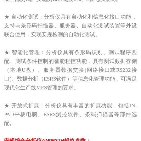
★ 自动化测试：分析仪具有自动化和信息化接口功能，
支持与条形码扫描器、服务器、自动化测试装置等外设
联合使用，实现安规检测的自动化测试。
★ 智能化管理：分析仪具有条形码识别、测试程序匹
配、测试条件控制的智能程控功能，具有测试数据存储
（本地U盘）、服务器数据交换(网络接口或RS232接
口)、数据分析（ESRS软件）等信息化管理功能，可满足
现代化生产线MES管理的要求。
★ 开放式扩展：分析仪具有丰富的扩展功能，包括IN-
PAD平板电脑、ESRS测控软件、条码扫描器等部件选
配。
安规综合分析仪
AN9637H规格参数：