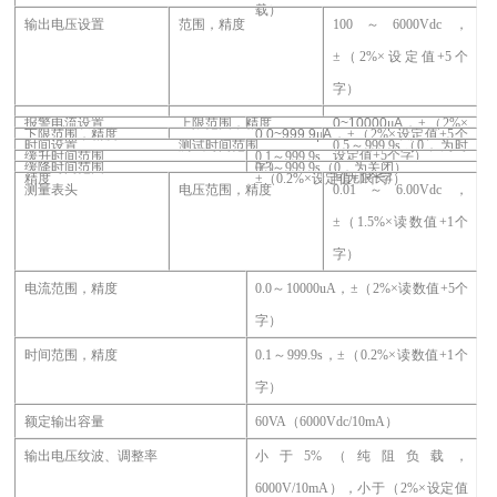
载）
输出电压设置
范围，精度
100
～6000Vdc，
±（2%×设定值+5个
字）
报警电流设置
上限范围，精度
0~10000
μ
A
，
±（2%×
下限范围，精度
0.0~999.9
μ
A
，
±（2%×设定值+5个
时间设置
测试时间范围
0.5
～999.9s（0，为时
设定值+5个字）
缓升时间范围
0.1
～999.9s
字）
缓降时间范围
0.3
～999.9s（0，为关闭）
间无限长）
精度
±（0.2%×设定值+1个字）
测量表头
电压范围，精度
0.01
～6.00Vdc，
±（1.5%×读数值+1个
字）
电流范围
，
精度
0.0
～10000uA，±（2%×读数值+5个
字）
时间范围，精度
0.1
～999.9s，±（0.2%×读数值+1个
字）
额定输出容量
60VA
（
6000Vdc/10mA
）
输出电压纹波、调整率
小于5%（纯阻负载，
6000V/10mA），小于（2%×设定值