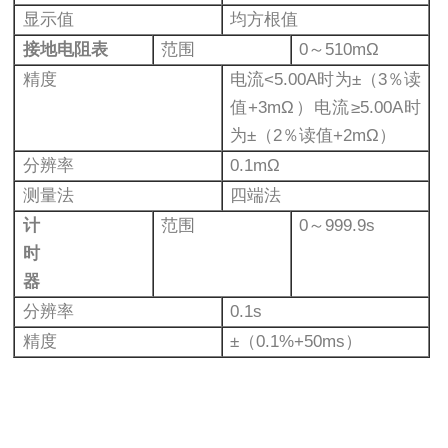
显示值
均方根值
接地电阻表
范围
0～510mΩ
精度
电流<5.00A时为±（3％读
值+3mΩ）电流≥5.00A时
为±（2％读值+2mΩ）
分辨率
0.1mΩ
测量法
四端法
计
范围
0～999.9s
时
器
分辨率
0.1s
精度
±（0.1%+50ms）