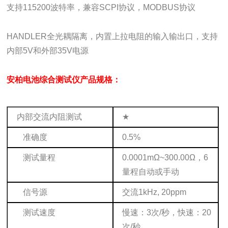
支持115200波特率，兼容SCPI协议，MODBUS协议
HANDLER全光耦隔离，内置上拉电阻的输入输出口，支持
内部5V和外部35V电源
安柏电池综合测试仪
产品规格：
内部交流内阻测试
★
准确度
0.5%
测试量程
0.0001mΩ~300.00Ω，6
量程自动或手动
信号源
交流1kHz, 20ppm
测试速度
慢速：3次/秒，快速：20
次/秒