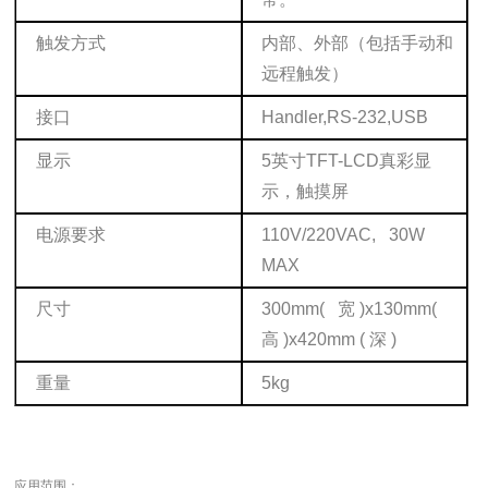
触发方式
内部、外部（包括手动和
远程触发）
接口
Handler,RS-232,USB
显示
5英寸TFT-LCD真彩显
示，触摸屏
电源要求
110V/220VAC, 30W
MAX
尺寸
300mm( 宽 )x130mm(
高 )x420mm ( 深 )
重量
5kg
应用范围：