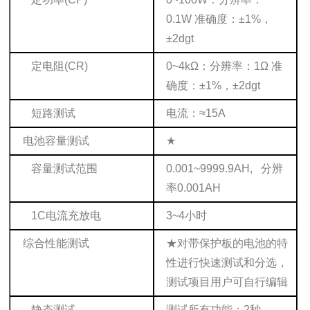
0.1W 准确度：±1%，
±2dgt
定电阻(CR)
0~4kΩ：分辨率：1Ω 准
确度：±1%，±2dgt
短路测试
电流：≈15A
电池容量测试
★
容量测试范围
0.001~9999.9AH, 分辨
率0.001AH
1C电流充放电
3~4小时
综合性能测试
★对带保护板的电池的特
性进行快速测试和分选，
测试项目用户可自行编辑
静态测试
测试所有功能：2秒