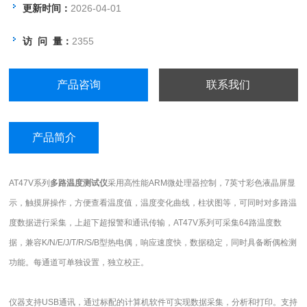
更新时间：
2026-04-01
访 问 量：
2355
产品咨询
联系我们
产品简介
AT47V系列
多路温度测试仪
采用高性能
ARM
微处理器控制，
7
英寸彩色液晶屏显
示，触摸屏操作，方便查看温度值，温度变化曲线，柱状图等，可同时对多路温
度数据进行采集，上超下超报警和通讯传输，
AT47V
系列可采集
64
路温度数
据，兼容
K/N/E/J/T/R/S/B
型热电偶，响应速度快，数据稳定，同时具备断偶检测
功能。每通道可单独设置，独立校正。
仪器支持
USB
通讯，通过标配的计算机软件可实现数据采集，分析和打印。支持