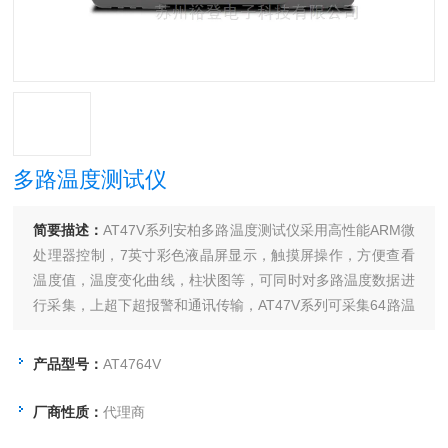
多路温度测试仪
简要描述：
AT47V系列安柏多路温度测试仪采用高性能ARM微
处理器控制，7英寸彩色液晶屏显示，触摸屏操作，方便查看
温度值，温度变化曲线，柱状图等，可同时对多路温度数据进
行采集，上超下超报警和通讯传输，AT47V系列可采集64路温
度数据，兼容K/N/E/J/T/R/S/B型热电偶，响应速度快，数据稳
定，同时具备断偶检测功能。每通道可单独设置，独立校正。
产品型号：
AT4764V
厂商性质：
代理商