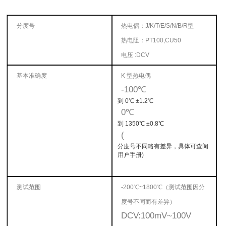
分度号
热电偶：
J/K/T/E/S/N/B/R
型
热电阻：
PT100,CU50
电压
:DCV
基本准确度
K 型热电偶
-100℃
到
0℃ ±1.2℃
0℃
到
1350℃ ±0.8℃
(
分度号不同略有差异，具体可查阅
用户手册
)
测试范围
-200℃~1800℃（测试范围因分
度号不同而有差异）
DCV:100mV~100V