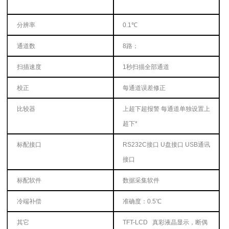
分辨率
0.1℃
通道数
8路；
扫描速度
1秒扫描全部通道
校正
每通道误差修正
比较器
上超下超报警 每通道单独设置上
超下*
标配接口
RS232C接口
U
盘接口
USB
通讯
接口
标配软件
数据采集软件
冷端补偿
准确度：
0.5℃
其它
TFT-LCD 真彩液晶显示，断偶