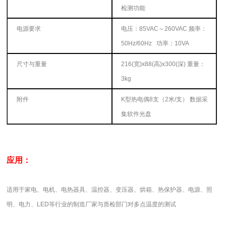
检测功能
电源要求
电压：
85VAC
～
260VAC
频率：
50Hz/60Hz
功率：
10VA
尺寸与重量
216(宽
)x88(
高
)x300(
深
)
重量：
3kg
附件
K型热电偶
8
支（
2
米
/
支） 数据采
集软件光盘
应用：
适用于家电、电机、电热器具、温控器、变压器、烘箱、热保护器、电源、照
明、电力、LED等行业的制造厂家与质检部门对多点温度的测试