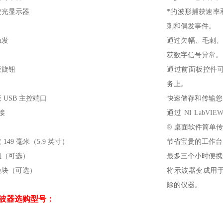
荧光显示器
*的波形捕获速率
刺和偶发事件。
触发
通过欠幅、毛刺、
获数字信号异常。
板旋钮
通过前面板控件
务上。
 USB 主控端口
快速储存和传输您
连接
通过
NI LabVIEW
®
桌面软件简单
 149 毫米（5.9 英寸）
节省宝贵的工作台
组（可选）
最多三个小时便携
模块（可选）
将示波器变成用
除的仪器。
波器
选购型号：