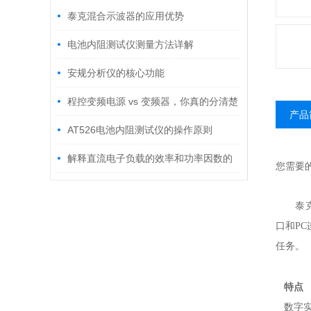
泰克混合示波器的应用优势
电池内阻测试仪测量方法详解
安规分析仪的核心功能
程控变频电源 vs 变频器，你真的分清楚
产品
了吗？应用场景详解
AT526电池内阻测试仪的操作原则
解释直流电子负载的效率和功率因数的
您需要
概念
泰克TD
口和P
任务。
特点
数字