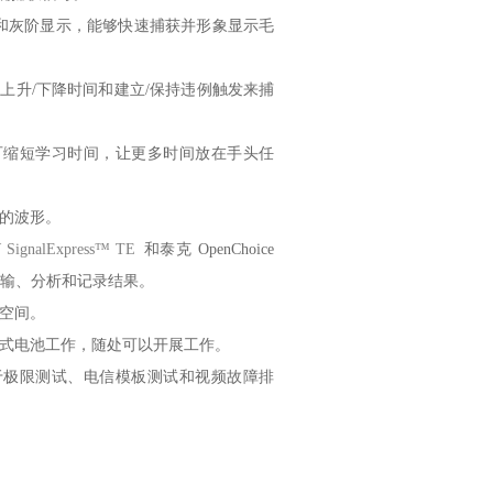
和灰阶显示，能够快速捕获并形象显示毛
上升/下降时间和建立/保持违例触发来捕
可缩短学习时间，让更多时间放在手头任
的波形。
 SignalExpress™ TE
和泰克 OpenChoice
传输、分析和记录结果。
空间。
式电池工作，随处可以开展工作。
于极限测试、电信模板测试和视频故障排