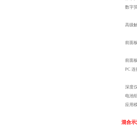
数字
高级
前面
前面板
PC 
深度仅
电池
应用
混合示