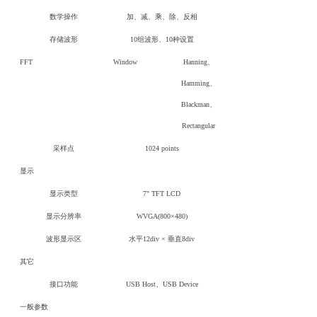
数学操作
加、减、乘、除、反相
存储波形
10组波形、10种设置
FFT
Window
Hanning、
Hamming、
Blackman、
Rectangular
采样点
1024 points
显示
显示类型
7" TFT LCD
显示分辨率
WVGA(800×480)
波形显示区
水平12div × 垂直8div
其它
接口功能
USB Host、USB Device
一般参数