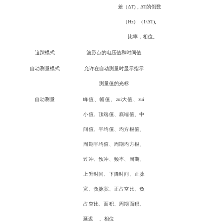
差（ΔT)，ΔT的倒数
（Hz）（1/ΔT),
比率，相位。
追踪模式
波形点的电压值和时间值
自动测量模式
允许在自动测量时显示指示
测量值的光标
自动测量
峰值、幅值、zui大值、zui
小值、顶端值、底端值、中
间值、平均值、均方根值、
周期平均值、周期均方根、
过冲、预冲、频率、周期、
上升时间、下降时间、正脉
宽、负脉宽、正占空比、负
占空比、面积、周期面积、
延迟 、相位