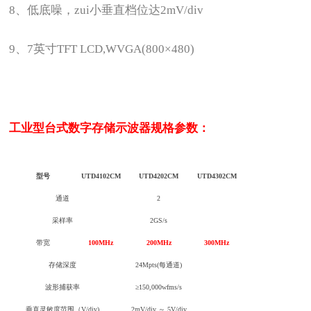
8
、低底噪，zui小垂直档位达2mV/div
9
、7英寸TFT LCD,WVGA(800×480)
工业型台式数字存储示波器
规格参数：
型号
UTD4102CM
UTD4202CM
UTD4302CM
通道
2
采样率
2GS/s
带宽
100MHz
200MHz
300MHz
存储深度
24Mpts(每通道)
波形捕获率
≥150,000wfms/s
垂直灵敏度范围（V/div)
2mV/div ～ 5V/div