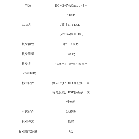
电源
100～240VACrms，45～
440Hz
LCD尺寸
7英寸TFT LCD
,WVGA(800×480)
机身颜色
象*白+灰色
机身重量
3.8 kg
机身尺寸
337mm×190mm×180mm
(W×H×D)
标准配件
探头×2(1:1,10:1可切换)、国
标电源线、USB数据线、软
件光盘
可选配件
LA模块
标准包装
纸箱
标准包装数量
2台