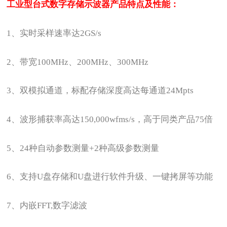
工业型台式数字存储示波器
产品特点及性能：
1
、实时采样速率达2GS/s
2
、带宽100MHz、200MHz、300MHz
3
、双模拟通道，标配存储深度高达
每通道
24Mpts
4
、波形捕获率高达150,000wfms/s，高于同类产品75倍
5
、
24
种自动参数测量+2种高级参数测量
6
、
支持U盘存储和U盘进行软件升级、一键拷屏等功能
7
、
内嵌FFT,数字滤波