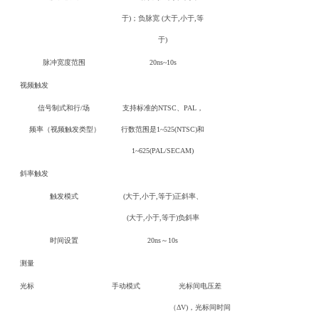
于)；负脉宽 (大于,小于,等
于)
脉冲宽度范围
20ns~10s
视频触发
信号制式和行/场
支持标准的NTSC、PAL，
频率（视频触发类型）
行数范围是1~525(NTSC)和
1~625(PAL/SECAM)
斜率触发
触发模式
(大于,小于,等于)正斜率、
(大于,小于,等于)负斜率
时间设置
20ns～10s
测量
光标
手动模式
光标间电压差
（ΔV)，光标间时间