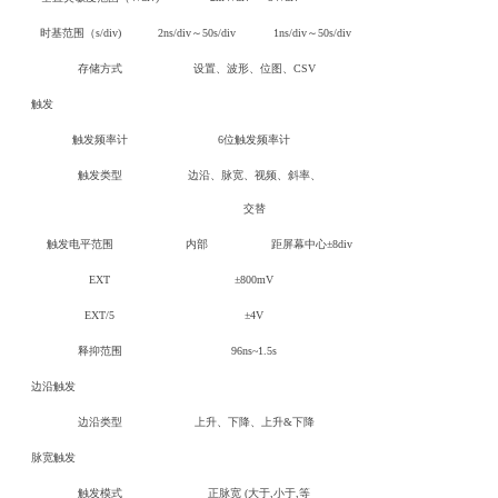
时基范围（s/div)
2ns/div～50s/div
1ns/div～50s/div
存储方式
设置、波形、位图、CSV
触发
触发频率计
6位触发频率计
触发类型
边沿、脉宽、视频、斜率、
交替
触发电平范围
内部
距屏幕中心±8div
EXT
±800mV
EXT/5
±4V
释抑范围
96ns~1.5s
边沿触发
边沿类型
上升、下降、上升&下降
脉宽触发
触发模式
正脉宽 (大于,小于,等