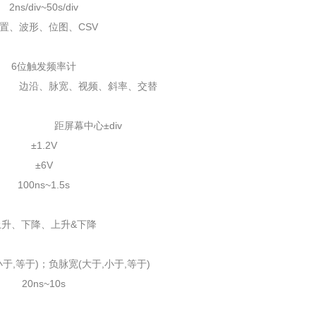
2ns/div~50s/div
置、波形、位图、CSV
6位触发频率计
边沿、脉宽、视频、斜率、交替
距屏幕中心±div
±1.2V
±6V
100ns~1.5s
上升、下降、上升&下降
小于,等于)；负脉宽(大于,小于,等于)
20ns~10s