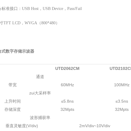
准接口：USB Host，USB Device，Pass/Fail
寸TFT LCD，WVGA（800*480）
台式数字存储示波器
UTD2062CM
UTD2102
通道
带宽
60MHz
100MHz
zui大采样率
上升时间
≤5.8ns
≤3.5ns
存储深度
32Mpts
32Mpts
波形捕获率
垂直灵敏度(V/div)
2mV/div~10V/div