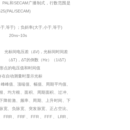
、PAL和SECAM广播制式，行数范围是
625(PAL/SECAM)
于,等于) ；负斜率(大于,小于,等于)
20ns~10s
光标间电压差（ΔV)，光标间时间差
（ΔT)，ΔT的倒数（Hz）（1/ΔT)
形点的电压值和时间值
许在自动测量时显示光标
小值、峰峰值、顶端值、幅值、周期平均值、
根、均方根、面积、周期面积、过冲、
下降前激、频率、周期、上升时间、下
脉宽、负脉宽、突发脉宽、正占空比、
RR、FRF、FFR、FFF、LRR、