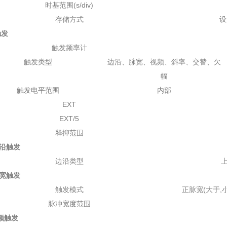
时基范围(s/div)
存储方式
设
发
触发频率计
触发类型
边沿、脉宽、视频、斜率、交替、欠
幅
触发电平范围
内部
EXT
EXT/5
释抑范围
触发
边沿类型
触发
触发模式
正脉宽(大于,
脉冲宽度范围
触发