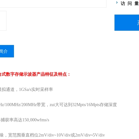
访 问 
简介
台式数字存储示波器产品特征及特点：
模拟通道，1GSa/s实时采样率
Hz/100MHz/200MHz带宽，zui大可达到32Mpts/16Mpts存储深度
捕获率高达150,000wfms/s
，宽范围垂直档位2mV/div~10V/div或2mV/div
~
5V/div