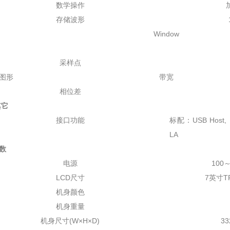
数学操作
存储波形
Window
采样点
图形
带宽
相位差
它
接口功能
标配：USB Host, U
LA
数
电源
100～
LCD尺寸
7英寸TF
机身颜色
机身重量
机身尺寸(W×H×D)
3