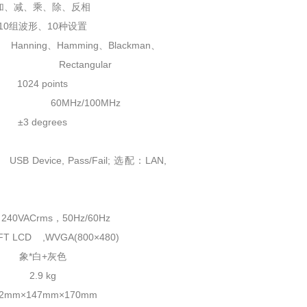
加、减、乘、除、反相
10组波形、10种设置
Hanning、Hamming、Blackman、
Rectangular
1024 points
60MHz/100MHz
±3 degrees
SB Device, Pass/Fail; 选配：LAN,
240VACrms，50Hz/60Hz
T LCD ,WVGA(800×480)
象*白+灰色
2.9 kg
32mm×147mm×170mm