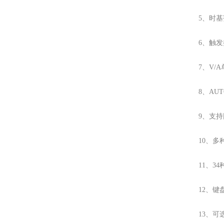
5、时基范围
6、触
7、V/
8、AU
9、支持
10、多种
11、3
12
、键
13、