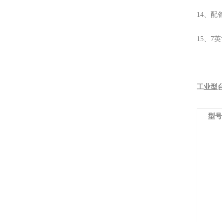
14、配备标
15、7英
工业型
型号