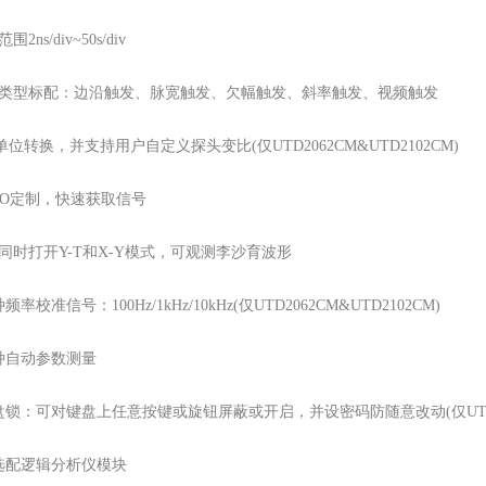
2ns/div~50s/div
发类型标配：边沿触发、脉宽触发、欠幅触发、斜率触发、视频触发
A单位转换，并支持用户自定义探头变比(仅UTD2062CM&UTD2102CM)
TO定制，快速获取信号
同时打开Y-T和X-Y模式，可观测李沙育波形
频率校准信号：100Hz/1kHz/10kHz(仅UTD2062CM&UTD2102CM)
4种自动参数测量
盘锁：可对键盘上任意按键或旋钮屏蔽或开启，并设密码防随意改动
(
仅
UT
可选配逻辑分析仪模块