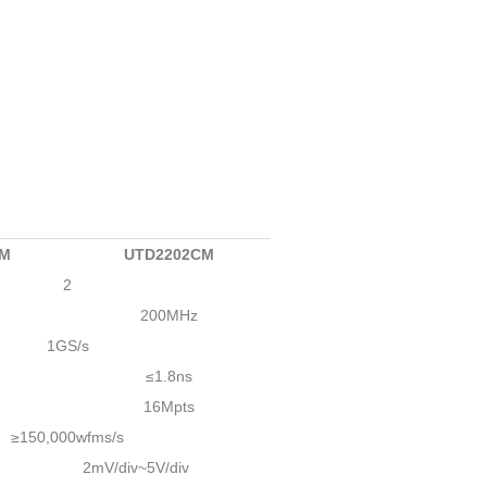
CM
UTD2202CM
2
200MHz
1GS/s
≤1.8ns
16Mpts
≥150,000wfms/s
2mV/div~5V/div