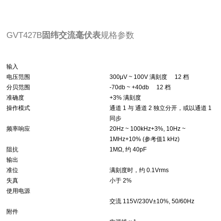
GVT427B
固纬交流毫伏表
规格参数
输入
电压范围
300μV ~ 100V 满刻度 12 档
分贝范围
-70db ~ +40db 12 档
准确度
+3% 满刻度
操作模式
通道 1 与 通道 2 独立分开，或以通道 1
同步
频率响应
20Hz ~ 100kHz+3%, 10Hz ~
1MHz+10% (参考值1 kHz)
阻抗
1MΩ, 约 40pF
输出
准位
满刻度时，约 0.1Vrms
失真
小于 2%
使用电源
交流 115V/230V±10%, 50/60Hz
附件