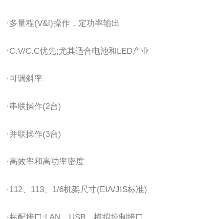
·多量程(V&I)操作，定功率输出
·C.V/C.C优先;尤其适合电池和LED产业
·可调斜率
·串联操作(2台)
·并联操作(3台)
·高效率和高功率密度
·112、113、1/6机架尺寸(EIA/JIS标准)
·标配接口:LAN、USB、模拟控制接口