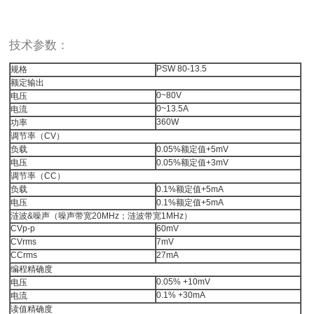
技术参数：
PSW 80-13.5
规格
额定输出
0~80V
电压
0~13.5A
电流
360W
功率
调节率（CV）
负载
0.05%额定值+5mV
电压
0.05%额定值+3mV
调节率（CC）
负载
0.1%额定值+5mA
电压
0.1%额定值+5mA
涟波&噪声（噪声带宽20MHz；涟波带宽1MHz）
CVp-p
60mV
CVrms
7mV
CCrms
27mA
编程精确度
0.05% +10mV
电压
0.1% +30mA
电流
读值精确度