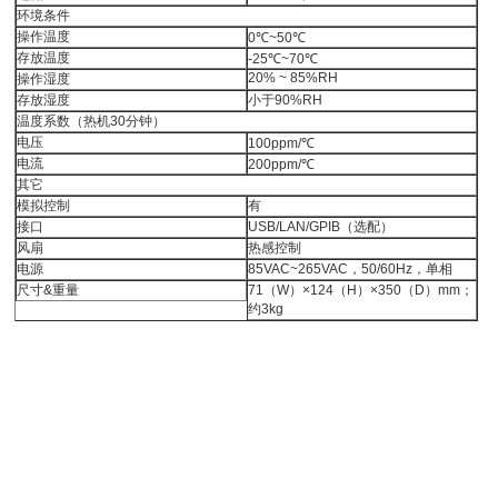
环境条件
操作温度
0℃~50℃
存放温度
-25℃~70℃
20% ~ 85%RH
操作湿度
存放湿度
小于90%RH
温度系数（热机30分钟）
电压
100ppm/℃
电流
200ppm/℃
其它
模拟控制
有
接口
USB/LAN/GPIB（选配）
风扇
热感控制
电源
85VAC~265VAC，50/60Hz，单相
尺寸&重量
71（W）×124（H）×350（D）mm；
约3kg