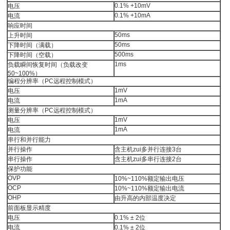
0.1% +10mV
电压
0.1% +10mA
电流
响应时间
50ms
上升时间
50ms
下降时间（满载）
500ms
下降时间（空载）
1ms
负载瞬间恢复时间（负载改变
50~100%）
编程分辨率（PC远程控制模式）
1mV
电压
1mA
电流
测量分辨率（PC远程控制模式）
1mV
电压
1mA
电流
串行和并行能力
并行操作
含主机zui多并行连接3台
串行操作
含主机zui多串行连接2台
保护功能
OVP
10%~110%额定输出电压
OCP
10%~110%额定输出电流
OHP
由升高的内部温度决定
前面板显示精度
电压
0.1% ± 2位
电流
0.1% ± 2位