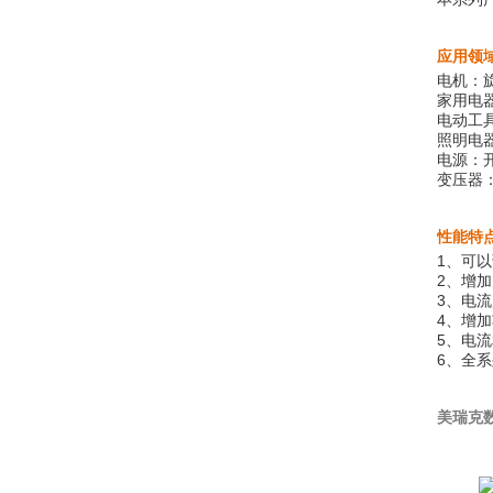
应用领
电机：
家用电
电动工
照明电
电源：
变压器
性能特
1、可
2、增
3、电
4、增
5、电
6、全
美瑞克