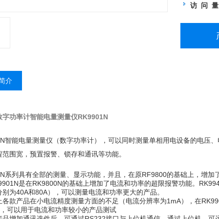
访 问 
简介
数字功率计智能电量测量仪
RK9901N
800N智能电量测量仪（数字功率计），可以同时测量单相用电设备的电压
程范围宽，预置报警、锁存和通讯等功能。
800N系列具有全部的测量、显示功能，并且，在原RF9800的基础上，
9901N是在RK9800N的基础上增加了电流和功率的超限报警功能。RK994
分别为40A和80A），可以测量电流和功率更大的产品。
各款产品在小电流精度测量方面的不足（电流分辨率为1mA），在RK990
A），可以用于电流和功率较小的产品测试
产品增加通讯选件后，可通过RS232接口与上位机通信，通过上位机，可