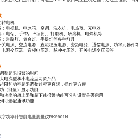
域
旋转电机
器：电视机、电冰箱、空调、洗衣机、电热毯、充电器
具：电钻、手*钻、气割机、打磨机、研磨机、电焊机等
器：道路灯、舞台灯、手提灯等各种灯具
开关电源、交流电源、直流稳压电源、变频电源、通信电源、功率元器件
：电源变压器、音频电压器、脉冲变压器、开关电源变压器等
点
以调整超限报警的时间
加大电流型和小电流型两款产品
流超限和功率超限调整过程更直观，操作更方便
加功（能量）显示功能
流和功率的超上限和超下线报警功能可分别设置是否启用
系列可选配通讯功能
数字功率计智能电量测量仪
RK9901N