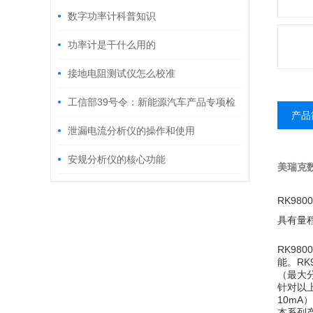
数字功率计科普知识
功率计是干什么用的
接地电阻测试仪怎么校准
工信部39号令：新能源汽车产品专项检
产品
验项目及依据标准
泄漏电流分析仪的操作和使用
安规分析仪的核心功能
美瑞克
RK9
具有量
RK9
能。RK
（最大
针对以上
10m
本系列