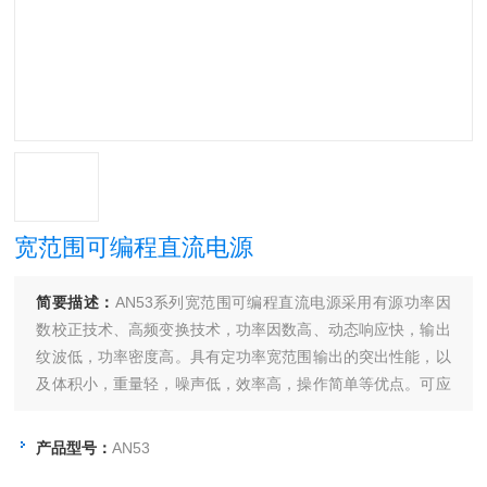
宽范围可编程直流电源
简要描述：
AN53系列宽范围可编程直流电源采用有源功率因
数校正技术、高频变换技术，功率因数高、动态响应快，输出
纹波低，功率密度高。具有定功率宽范围输出的突出性能，以
及体积小，重量轻，噪声低，效率高，操作简单等优点。可应
用于新能源汽车电机及控制器、测试系统集成、逆变器、高压
开关、汽车电子、DCDC模块、飞机及机设备、雷达、导航等
产品型号：
AN53
非民用电子设备的制造、检测、维修等，以及高等院校实验