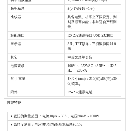
功率因数精度
±(0.004 + 0.001/读数+1字)
频率精度
±(0.1%读数 +1字)
比较器
具备电流、功率上下限设定、判
别及报警功能，非常适合产线测
量。
标配接口
RS-232通讯接口 USB-232接口
显示器
3.5寸TFT彩屏，三项数值同时显
示
其它
中英文菜单切换
电源要求
198V ～ 252VAC 48.5Hz ～ 52.5
Hz ≤30VA
尺寸 重量
外尺寸(mm)：216(宽)x88(高)x30
0(深)3kg
附件
RS-232通讯电缆
性能特征
● 宽泛的测量范围 ：电流10μA～30A，电压60mV～1000V
● 高精度测量：电压?电流?功率基本精度±0.1%