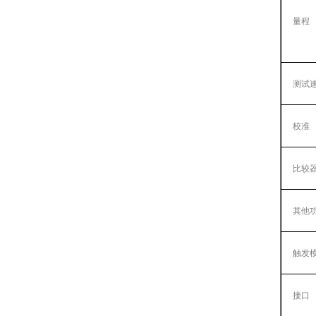
量程
测试
校准
比较
其他
触发
接口