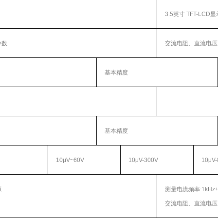
3.5英寸
TFT-LCD
显
参数
交流电阻、直流电压
基本精度
基本精度
10μV~60V
10μV-300V
10μV-
源
测量电流频率
:1kHz
交流电阻、直流电压