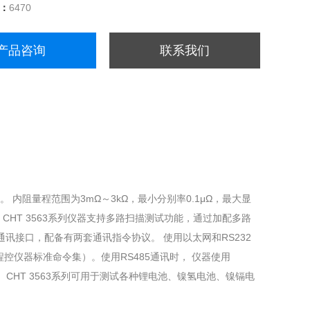
量：
6470
产品咨询
联系我们
 内阻量程范围为3mΩ～3kΩ，最小分别率0.1μΩ，最大显
0数。CHT 3563系列仪器支持多路扫描测试功能，通过加配多路
三种通讯接口，配备有两套通讯指令协议。 使用以太网和RS232
trument可程控仪器标准命令集）。使用RS485通讯时， 仪器使用
CHT 3563系列可用于测试各种锂电池、镍氢电池、镍镉电