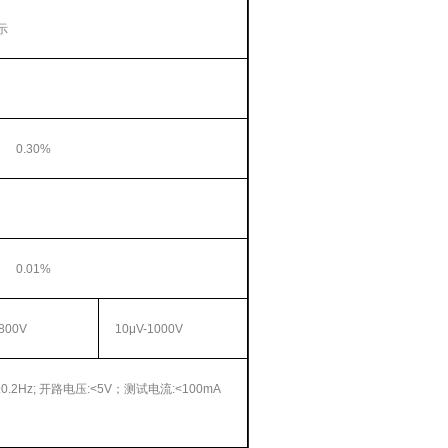
示
0.30%
0.01%
800V
10μV-1000V
±0.2Hz;
开路电压
:<5V
；测试电流
:<100mA