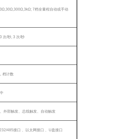
Ω,3Ω,30Ω,300Ω,3kΩ; 7档全量程自动或手动
20
次
/
秒
, 3
次
/
秒
，档计数
中
、外部触发、总线触发、自动触发
232/485
接口 、以太网接口 、
U
盘接口