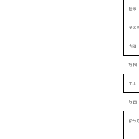
显示
测试
内阻
范 围
电压
范 围
信号