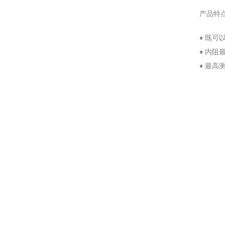
产品特
♦
既可以
♦
内阻最
♦
最高测