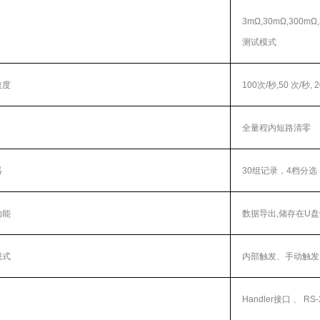
3mΩ,30mΩ,300m
测试模式
速度
100次
/
秒
,50
次
/
秒
, 
全量程内短路清零
器
30组记录，
4
档分选
功能
数据导出
,
储存在
U
盘
模式
内部触发、手动触发
Handler接口 、
RS-