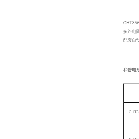
CHT3
多路电阻
配套自动
和普电
CHT3