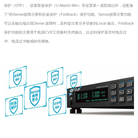
保护（
OTP
）、设置限值保护（
U-Max/U-Min
）等设置第一道防线以外，还配备
了*的
Sense
故障示警和折返保护（
Foldback
）保护功能。
Sense
故障示警功能
可以在输出端出现
Sense
故障时，及时提出警示并切换到
Local
输出。
Foldback
保护功能则主要用于电源
CV/CC
切换时关闭输出，以达到保护某些对电压过
冲、电流过冲敏感的待测物。