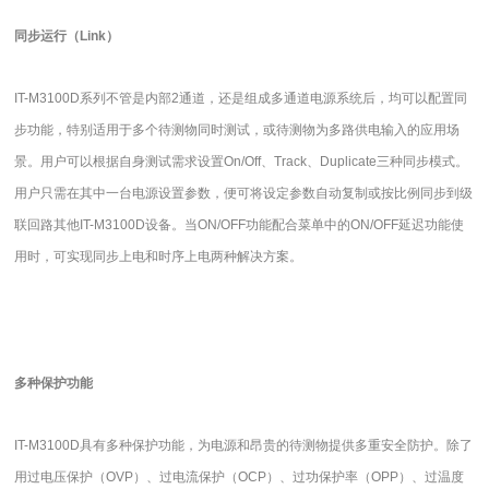
同步运行（
Link
）
IT-M3100D
系列不管是内部
2
通道，还是组成多通道电源系统后，均可以配置同
步功能，特别适用于多个待测物同时测试，或待测物为多路供电输入的应用场
景。用户可以根据自身测试需求设置
On/Off
、
Track
、
Duplicate
三种同步模式。
用户只需在其中一台电源设置参数，便可将设定参数自动复制或按比例同步到级
联回路其他
IT-M3100D
设备。当
ON/OFF
功能配合菜单中的
ON/OFF
延迟功能使
用时，可实现同步上电和时序上电两种解决方案。
多种保护功能
IT-M3100D
具有多种保护功能，为电源和昂贵的待测物提供多重安全防护。除了
用过电压保护（
OVP
）、过电流保护（
OCP
）、过功保护率（
OPP
）、过温度