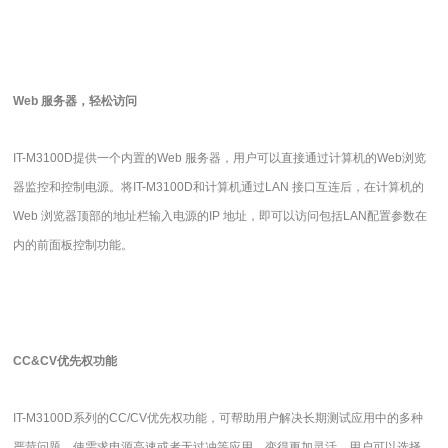
Web
服务器，轻松访问
IT-M3100D
提供一个内置的
Web
服务器，用户可以直接通过计算机的
Web
浏览
器监控和控制电源。将
IT-M3100D
和计算机通过
LAN
接口互连后，在计算机的
Web
浏览器顶部的地址栏输入电源的
IP
地址，即可以访问包括
LAN
配置参数在
内的前面板控制功能。
CC&CV
优先权功能
IT-M3100D
系列的
CC/CV
优先权功能，可帮助用户解决长期测试应用中的多种
严苛问题，使需求电源高速或者无过冲等应用，变得更加灵活。用户可以选择