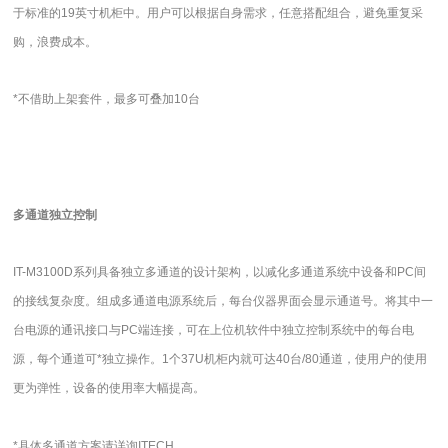
于标准的
19
英寸机柜中。用户可以根据自身需求，任意搭配组合，避免重复采
购，浪费成本。
*
不借助上架套件，最多可叠加
10
台
多通道独立控制
IT-M3100D
系列具备独立多通道的设计架构，以减化多通道系统中设备和
PC
间
的接线复杂度。组成多通道电源系统后，每台仪器界面会显示通道号。将其中一
台电源的通讯接口与
PC
端连接，可在上位机软件中独立控制系统中的每台电
源，每个通道可*独立操作。
1
个
37U
机柜内就可达
40
台
/80
通道，使用户的使用
更为弹性，设备的使用率大幅提高。
*
具体多通道方案请详询
ITECH