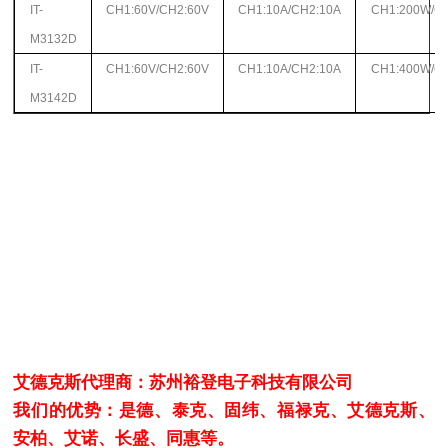
IT-
CH1:60V/CH2:60V
CH1:10A/CH2:10A
CH1:200W/C
M3132D
IT-
CH1:60V/CH2:60V
CH1:10A/CH2:10A
CH1:400W/C
M3142D
艾德克斯代理商：苏州裕登电子科技有限公司
我们的优势：是德、泰克、固纬、福禄克、艾德克斯、
安柏、艾诺、长盛、同惠等。