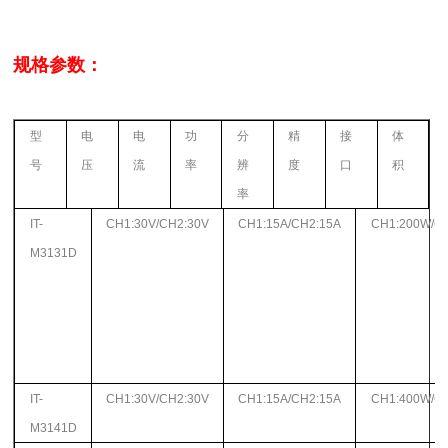
规格参数：
型
电
电
功
分
精
接
体
号
压
流
率
辨
度
口
积
率
IT-
CH1:30V/CH2:30V
CH1:15A/CH2:15A
CH1:200W/C
M3131D
IT-
CH1:30V/CH2:30V
CH1:15A/CH2:15A
CH1:400W/C
M3141D