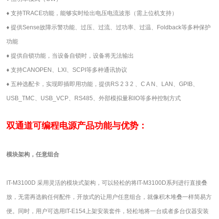
♦
支持
TRACE
功能，能够实时绘出电压电流波形（需上位机支持）
♦
提供
Sense
故障示警功能、过压、过流、过功率、过温、
Foldback
等多种保护
功能
♦
提供自锁功能，当设备自锁时，设备将无法输出
♦
支持
CANOPEN
、
LXI
、
SCPI
等多种通讯协议
♦
五种选配卡，实现即插即用功能，提供
RS 2 3 2
、
C A N
、
LAN
、
GPIB
、
USB_TMC
、
USB_VCP
、
RS485
、外部模拟量和
IO
等多种控制方式
双通道可编程电源
产品功能与优势：
模块架构，任意组合
IT-M3100D
采用灵活的模块式架构，可以轻松的将
IT-M3100D
系列进行直接叠
放，无需再选购任何配件，开放式的让用户任意组合，就像积木堆叠一样简易方
便。同时，用户可选用
IT-E154
上架安装套件，轻松地将一台或者多台仪器安装