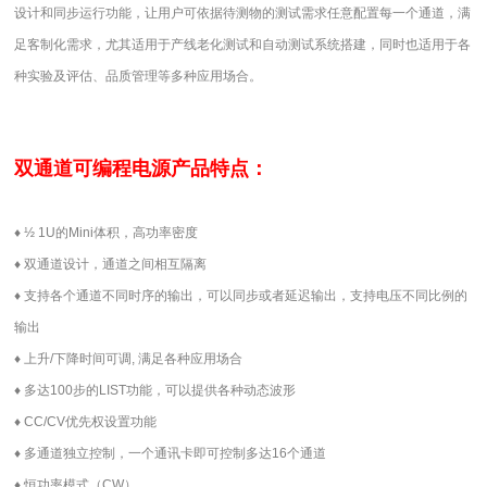
设计和同步运行功能，让用户可依据待测物的测试需求任意配置每一个通道，满
足客制化需求，尤其适用于产线老化测试和自动测试系统搭建，同时也适用于各
种实验及评估、品质管理等多种应用场合。
双通道可编程电源
产品特点：
♦
½
1U
的
Mini
体积，高功率密度
♦
双通道设计，通道之间相互隔离
♦
支持各个通道不同时序的输出，可以同步或者延迟输出，支持电压不同比例的
输出
♦
上升
/
下降时间可调
,
满足各种应用场合
♦
多达
100
步的
LIST
功能，可以提供各种动态波形
♦
CC/CV
优先权设置功能
♦
多通道独立控制，一个通讯卡即可控制多达
16
个通道
♦
恒功率模式（
CW
）