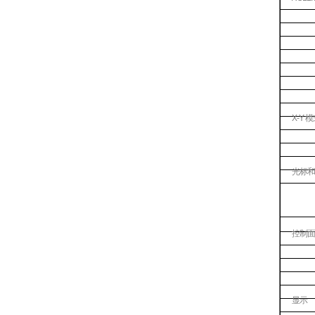
X-Y
模
光标和
控制面
显示