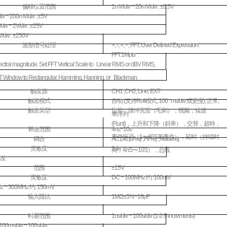
偏移位置范围
1mV/div ~ 20mV/div : ±0.5V
iv ~ 200mV/div : ±5V
iv ~ 2V/div : ±25V
/div : ±250V
波形信号处理
+, -, ×, ÷, FFT, User Defined Expression.
FFT:1Mpts
ctral magnitude. Set FFT Vertical Scale to Linear RMS or dBV RMS,
T Window to Rectangular, Hamming, Hanning, or Blackman.
触发源
CH1 ,CH2, Line, EXT
触发模式
自动
(
支持
Roll
模式
, 100 ms/div
或更慢
),
正常
,
触发类型
边沿，脉冲宽度（毛刺），视频，矮波
单序列
(Runt)
，上升和下降（斜率），交替，超時，
释放范围
4ns~10s
事件延迟（
1
〜
65535
事件），延时（持续时
耦合
AC,DC,LFrej. ,HFrej. ,Noiserej.
灵敏度
1div
间，
4nS
〜
10S
），总线
发
范围
±15V
灵敏度
DC ~ 100MHz
约
. 100mV
z ~ 300MHz
约
. 150mV
输入阻抗
1MΩ±3%~16pF
时基范围
1ns/div ~ 100s/div (1-2-5 increments)
100ms/div ~ 100s/div