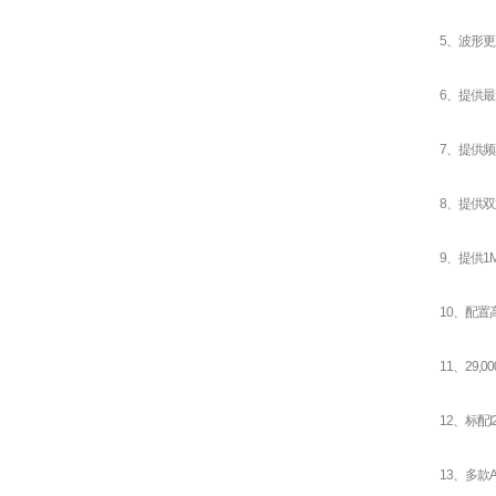
5、波形更新
6、提供最
7、提供频率
8、提供双
9、提供1
10、配置
11、29
12、标配I
13、多