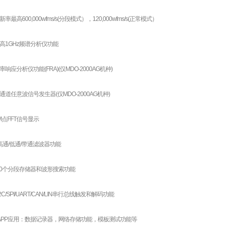
率最高600,000wfms/s(分段模式），120,000wfms/s(正常模式）
高1GHz频谱分析仪功能
响应分析仪功能(FRA)(仅MDO-2000AG机种)
通道任意波信号发生器(仅MDO-2000AG机种)
M点FFT信号显示
高通/低通/带通滤波器功能
,000个分段存储器和波形搜索功能
2C/SPI/UART/CAN/LIN串行总线触发和解码功能
款APP应用：数据记录器，网络存储功能，模板测试功能等