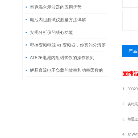
泰克混合示波器的应用优势
电池内阻测试仪测量方法详解
安规分析仪的核心功能
程控变频电源 vs 变频器，你真的分清楚
产品
了吗？应用场景详解
AT526电池内阻测试仪的操作原则
解释直流电子负载的效率和功率因数的
固纬
概念
1、300/2
2、实时采样
3、每通道
4、 8" W