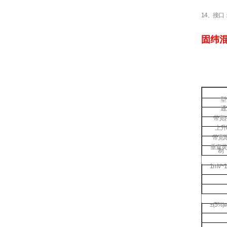
14、接口：
固纬
型
通
带宽
(
上升
带宽
垂直灵
制
1mV~10
±(5%)wh