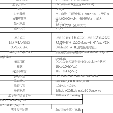
显示分辨率
800
水平
× 480
垂直像素
(WVGA)
插值
Sin(x)/x
波形显示
点，向量，可调余辉（
16ms
〜
4s
），无限余
波形更新率
最大
600,000
次
/
秒（分段模式），最大
辉
显示刻度
8 x 10 div
120,000
次
/
秒（正常模式）
显示模式
YT ;XY
USB
端口
USB 2.0
高速主机端口
X1, USB 2.0
高速设备端
以太网
(LAN)
端口
RJ-45
连接器
, 10/100Mbps with HP Auto-MDIX
口
X1
Go-NoGo BNC
5V Max/10mA TTL
集电极开路输出
Kensington Style Lock
后面板安全插槽连接到
standard Kensington-
析仪规格
style lock.
频率范围
DC~1GHz (
额定带宽
~1GHz
为非校准状态
)
扫宽
1kHz~1GHz(Max.)
分辨率带宽
1Hz ~ 1MHz(Max.)
参考级别
-50 dBm to +40dBm in steps of 5dBm
垂直单位
dBV RMS; Linear RMS; dBm
垂直位置
-12divs to +12divs
垂直刻度
1dB/div to 20dB/div in a 1-2-5 Sequence
显示平均噪音水平
1V/div < -50dBm, Avg : 16
iv < -70dBm, Avg : 16
v < -90dBm, Avg : 16
旁生噪声响应
2nd
谐波失真
< 40dBc