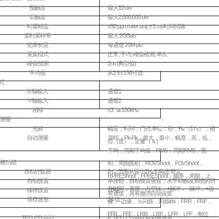
预触发
最大
10 div
后触发
最大
2,000,000 div
时基精度
±50 ppm over any ≥ 1 ms
时间间隔
实时采样率
最大
2GSa/s
记录长度
每通道
20M pts
采集模式
正常
,
平均
,
峰值检测
,
单次
峰值侦测
2ns (
典型值
)
平均值
从
2
到
256
可选
式
X-
轴输入
通道
1
Y-
轴输入
通道
2
相移
±3° at 100kHz
测量
光标
幅度，时间，门控
;
单位：秒，
Hz
（
1 / s
），相
自动测量
38
组：
Pk-Pk
，最大，最小，幅度，高，低，
位（度），定量（％）
平均，周期平均值，
RMS
，周期
RMS
，面
板功能
积，周期面积，
ROVShoot
，
FOVShoot
，
自动计数器
6
位
,
范围从最小
2Hz
到额定带宽
RPREShoot
，
FPREShoot
，频率，周期，上
自动设置
单按钮，自动设置垂直，水平和触发系统的所
升时间，宽度，占空比，
+
脉冲，
-
脉冲，
+
边
保存设置
20
组
有通道，具有撤消自动设置
保存波形
24
组
缘，
-
边缘，％闪烁，闪烁
Idx
，
FRR
，
FRF
，
FFR
，
FFF
，
LRR
，
LRF
，
LFR
，
LFF
，相位
TFT LCD
类型
8" TFT LCD WVGA
彩色显示