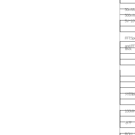
50mV/d
500mV/d
5V~10V
FFT:Spe
and FF
触发
外部触
100MH
水平
ROLL: 