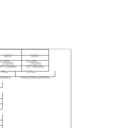
MDO-
MDO-
2ch+Ext
2ch+Ext
2202AG
2302AG
DC~200MHz
DC~300MHz
1.75ns
1.17ns
/100MHz
20M/100MHz/200MHz