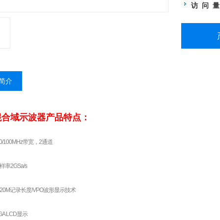
访 问 
简介
混合域示波器
产品特点：
00/100MHz带宽，2通道
率2GSa/s
20M记录长度/VPO波形显示技术
VGA LCD显示