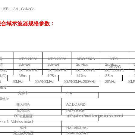
USB，LAN，Go/NoGo
混合域示波器
规格参数：
号
MDO-2102A
MDO-2202A
MDO-2302A
MDO-
道
2ch+Ext
2ch+Ext
2ch+Ext
2ch+Ext
2102AG
-3dB)
DC~100MHz
DC~200MHz
DC~300MHz
DC~100MHz
时间
3.5ns
1.75ns
1.17ns
3.5ns
限
20MHz
20M/100MHz
20M/100MHz/200MHz
20MHz
20M
敏度
分辨率
8 bit
V/div
输入耦合
AC, DC, GND
输入阻抗
约
1MΩ// 16pF
DC
增益精度
±(3%)when 2mV/div or greater is selected
en 1mV/div is selected;
极性
Normal & Invert
最大输入电压
300Vrms, CAT I