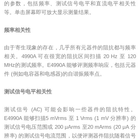
的参数，包括频率、测试信号电平和直流电平相关性
等。单击屏幕即可放大显示测量结果。
频率相关性
由于寄生现象的存在，几乎所有元器件的阻抗都与频率
相关。
4990A
可在很宽的阻抗区间扫描
20 Hz
至
120
MHz
的测试频率。
E4990A
能够评测频率响应，包括元器
件
(
例如电容器和电感器
)
的自谐振频率点。
测试信号电平相关性
测试信号
(AC)
可能会影响一些器件的阻抗特性。
E4990A
能够扫描
5 mVrms
至
1 Vrms (1 mV
分辨率
)
的
测试信号电压范围或
200 μArms
至
20 mArms (20 μA
分
辨率
)
的测试信号电流范围，以便评测器件阻抗随着信号