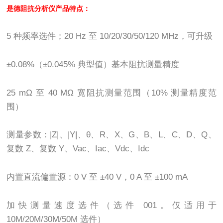
是德阻抗分析仪
产品特点：
5
种频率选件；
20 Hz
至
10/20/30/50/120 MHz
，可升级
±0.08%
（
±0.045%
典型值）基本阻抗测量精度
25 mΩ
至
40 MΩ
宽阻抗测量范围（
10%
测量精度范
围）
测量参数：
|Z|
、
|Y|
、
θ
、
R
、
X
、
G
、
B
、
L
、
C
、
D
、
Q
、
复数
Z
、复数
Y
、
Vac
、
Iac
、
Vdc
、
Idc
内置直流偏置源：
0 V
至
±40 V
，
0 A
至
±100 mA
加快测量速度选件（选件
001
。仅适用于
10M/20M/30M/50M
选件）