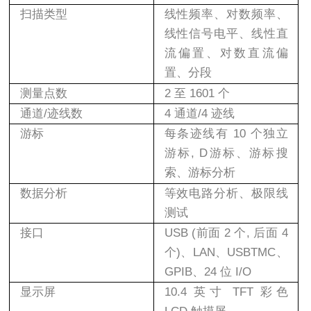
扫描类型
线性频率、对数频率、
线性信号电平、线性直
流偏置、对数直流偏
置、分段
测量点数
2
至
1601
个
通道
/
迹线数
4
通道
/4
迹线
游标
每条迹线有
10
个独立
游标
, D
游标、游标搜
索、游标分析
数据分析
等效电路分析、极限线
测试
接口
USB (
前面
2
个
,
后面
4
个
)
、
LAN
、
USBTMC
、
GPIB
、
24
位
I/O
显示屏
10.4
英寸
TFT
彩色