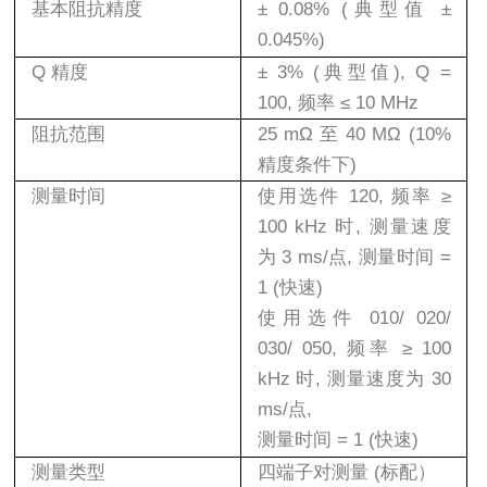
基本阻抗精度
± 0.08% (
典型值
±
0.045%)
Q
精度
± 3% (
典型值
), Q =
100,
频率 ≤
10 MHz
阻抗范围
25 mΩ
至
40 MΩ (10%
精度条件下
)
测量时间
使用选件
120,
频率 ≥
100 kHz
时
,
测量速度
为
3 ms/
点
,
测量时间
=
1 (
快速
)
使用选件
010/ 020/
030/ 050,
频率 ≥
100
kHz
时
,
测量速度为
30
ms/
点
,
测量时间
= 1 (
快速
)
测量类型
四端子对测量
(
标配）