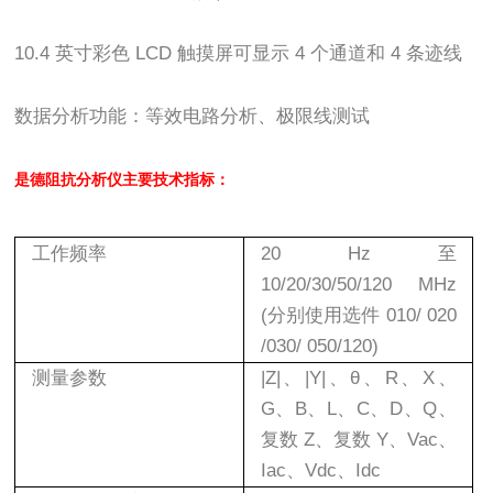
10.4
英寸彩色
LCD
触摸屏可显示
4
个通道和
4
条迹线
数据分析功能：等效电路分析、极限线测试
是德阻抗分析仪
主要技术指标：
工作频率
20 Hz
至
10/20/30/50/120 MHz
(
分别使用选件
010/ 020
/030/ 050/120)
测量参数
|Z|
、
|Y|
、
θ
、
R
、
X
、
G
、
B
、
L
、
C
、
D
、
Q
、
复数
Z
、复数
Y
、
Vac
、
Iac
、
Vdc
、
Idc