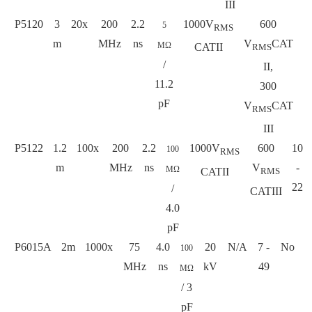
III
P5120
3
20x
200
2.2
1000V
600
1
5
RMS
m
MHz
ns
V
CAT
-
MΩ
CATII
RMS
2
/
II,
11.2
300
pF
V
CAT
RMS
III
P5122
1.2
100x
200
2.2
1000V
600
10
100
RMS
m
MHz
ns
V
-
MΩ
CATII
RMS
22
/
CATIII
4.0
pF
P6015A
2m
1000x
75
4.0
20
N/A
7 -
No
100
MHz
ns
kV
49
MΩ
/ 3
pF