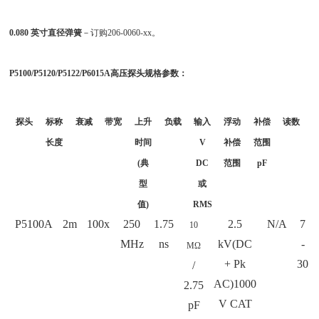
0.080
英寸直径弹簧
－订购206-0060-xx。
P5100/P5120/P5122/P6015A
高压探头规格参数：
探头
标称
衰减
带宽
上升
负载
输入
浮动
补偿
读数
长度
时间
V
补偿
范围
(典
DC
范围
pF
型
或
值)
RMS
P5100A
2m
100x
250
1.75
2.5
N/A
7
10
MHz
ns
kV(DC
-
MΩ
+ Pk
30
/
AC)1000
2.75
V CAT
pF