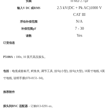
负载
10 MΩ/ 2.75pF
2.5 kV(DC + Pk AC)1000 V
输入V DC 或RMS
CAT III
N/A
浮动补偿范围
7 - 30
补偿范围pF
Yes
读数
订货信息
P5100A
：
100x, 10 英尺高压探头。
包括
：电缆成套标尺, 鳄鱼夹, 调节工具, 挂勾(小型), 挂勾(大型), 18英寸地线, 6英
寸地线, 说明手册(070-8151- 04)。
推荐附件
探头到BNC 适配器
－订购013-0291-xx。