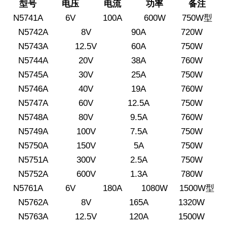
型号
电压
电流
功率
备注
N5741A
6V
100A
600W
750W型
N5742A
8V
90A
720W
N5743A
12.5V
60A
750W
N5744A
20V
38A
760W
N5745A
30V
25A
750W
N5746A
40V
19A
760W
N5747A
60V
12.5A
750W
N5748A
80V
9.5A
760W
N5749A
100V
7.5A
750W
N5750A
150V
5A
750W
N5751A
300V
2.5A
750W
N5752A
600V
1.3A
780W
N5761A
6V
180A
1080W
1500W型
N5762A
8V
165A
1320W
N5763A
12.5V
120A
1500W