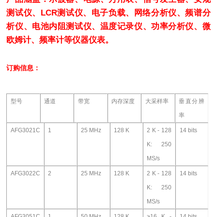
测试仪、LCR测试仪、电子负载、网络分析仪、频谱分
析仪、电池内阻测试仪、温度记录仪、功率分析仪、微
欧姆计、频率计等仪器仪表。
订购信息：
型号
通道
带宽
内存深度
大采样率
垂直分辨
率
AFG3021C
1
25 MHz
128 K
2 K - 128
14 bits
K: 250
MS/s
AFG3022C
2
25 MHz
128 K
2 K - 128
14 bits
K: 250
MS/s
AFG3051C
1
50 MHz
128 K
>16 K -
14 bits