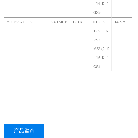
- 16 K: 1
GS/s
AFG3252C
2
240 MHz
128 K
>16 K -
14 bits
128 K:
250
MS/s;2 K
- 16 K: 1
GS/s
产品咨询