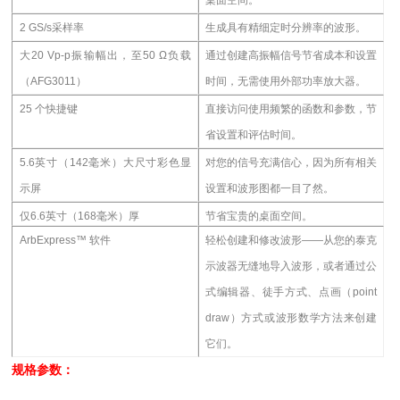
2 GS/s采样率
生成具有精细定时分辨率的波形。
大20 Vp-p振输幅出，至50 Ω负载
通过创建高振幅信号节省成本和设置
（AFG3011）
时间，无需使用外部功率放大器。
25
个快捷键
直接访问使用频繁的函数和参数，节
省设置和评估时间。
5.6
英寸（142毫米）大尺寸彩色显
对您的信号充满信心，因为所有相关
示屏
设置和波形图都一目了然。
仅6.6英寸（168毫米）厚
节省宝贵的桌面空间。
ArbExpress
™ 软件
轻松创建和修改波形——从您的泰克
示波器无缝地导入波形，或者通过公
式编辑器、徒手方式、点画（point
draw）方式或波形数学方法来创建
它们。
规格参数：