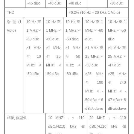
-45 dBc
-40 dBc
-40 dBc
-30 dBc
THD
<0.2% (10 Hz – 20 kHz, 1 Vp-p)
杂波(1
10 Hz
至
10 Hz
至
10 Hz
至
10 Hz
至 1
10 Hz
至 1
Vp-p)
1 MHz: <
1 MHz: <
1 MHz: <
MHz: < -60
MHz: < -50
-60 dBc
-60 dBc
-60 dBc
dBc
dBc
≥1 MHz
≥1 MHz
≥1 MHz
≥1 MHz
至
≥1 MHz
至
至 10
至 25
至 50
25 MHz: <
25 MHz: <
MHz: <
MHz: <
MHz: <
-50 dBc
-47 dBc
-50 dBc
-50 dBc
-50 dBc
≥25 MHz
≥25 MHz
至 100
至 240
MHz: < -
MHz: < -
50 dBc + 6
47 dBc + 6
dBc/octave
dBc/octave
相噪, 典型值
10 MHZ
，< -110
20 MHZ
，< -110
dBC/HZ10 kHz 偏
dBC/HZ10 kHz 偏