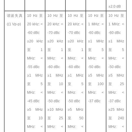
±2.0 dB
谐波失真
10 Hz
至
10 Hz
至
10 Hz
至
10 Hz
至
10 Hz
至
((1 Vp-p)
20 kHz: <
20 kHz: <
20 kHz: <
1 MHz: <
1 MHz: <
-60 dBc
-70 dBc
-70 dBc
-60 dBc
-60 dBc
≥20 kHz
≥20 kHz
≥20 kHz
≥1 MHz
≥1 MHz
至 1
至 1
至 1
至 5
至 5
MHz: <
MHz: <
MHz: <
MHz: <
MHz: <
-55 dBc
-60 dBc
-60 dBc
-50 dBc
-50 dBc
≥1 MHz
≥1 MHz
≥1 MHz
≥5 MHz
≥5 MHz
至 5
至 10
至 5
至 100
至 25
MHz: <
MHz: <
MHz: <
MHz: <
MHz: <
-45 dBc
-50 dBc
-50 dBc
-37 dBc
-37 dBc
≥5 MHz
≥10 MHz
≥5 MHz
≥25 MHz
至 10
至 25
至 50
至 240
MHz: <
MHz: <
MHz: <
MHz: <