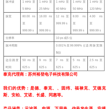
脉冲波
1 mHz
至
1 mHz
至
1 mHz
至
1 mHz
至
1 mHz
至
5 MHz
25 MHz
40 MHz
50 MHz
120 MHz
脉宽
80.00 ns
16.00 ns
12 ns
至
8.00 ns
4.00 ns
至
至
999.99 s
至
至
999.99 s
999.99 s
999.99 s
999.99 s
分辨率
10 ps
或5 位
脉冲周期
0.001%
至99.999% ((适用脉宽限
制))
边沿跳变
50 ns
至
9 ns
至
7 ns
至
5 ns
至
2.5 ns
至
时间
625 s
625 s
625 s
625 s
625 s
泰克代理商：苏州裕登电子科技有限公司
我们的优势：是德、泰克、、固纬、福禄克、艾德克
斯、安柏、艾诺、长盛、同惠等。
产品涵盖：示波器、电源、万用表、信号发生器、安规