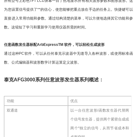
所有型号上彩色TFT LCD屏幕一目了然地显示所有相关波形参数和图形波形。这
为您设置信号提供了**的信心，使您能够把重点放在手边的任务上。快捷键可以
直接进入常用功能和参数。通过结构清楚的菜单，可以方便地选择其它功能和参
数。这缩短了学习和重新学习使用仪器所需的时间。
任意函数发生器标配ArbExpressTM 软件，可以轻松生成波形
通过这种PC软件，可以从任何泰克示波器中无缝导入各种波形，或使用标准函
数、公式编辑器和波形数学计算运算定义波形。
泰克AFG3000系列任意波形发生器
系列概述：
功能
优点
双通道
以一台任意波形/函数发生器代替两
个信号发生器，提供两个紧密合成或
两个*独立的信号，从而节省成本和
桌面空间。