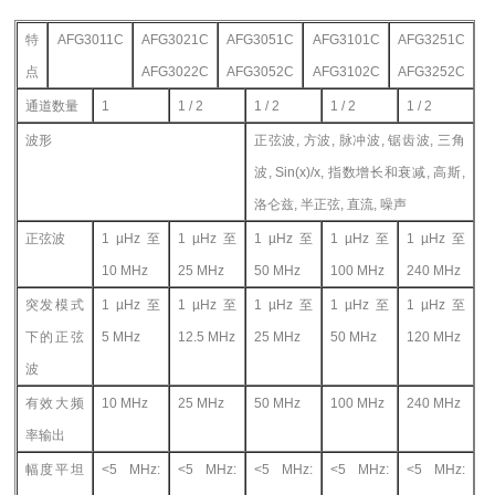
特
AFG3011C
AFG3021C
AFG3051C
AFG3101C
AFG3251C
点
AFG3022C
AFG3052C
AFG3102C
AFG3252C
通道数量
1
1 / 2
1 / 2
1 / 2
1 / 2
波形
正弦波, 方波, 脉冲波, 锯齿波, 三角
波, Sin(x)/x, 指数增长和衰减, 高斯,
洛仑兹, 半正弦, 直流, 噪声
正弦波
1 µHz
至
1 µHz
至
1 µHz
至
1 µHz
至
1 µHz
至
10 MHz
25 MHz
50 MHz
100 MHz
240 MHz
突发模式
1 µHz
至
1 µHz
至
1 µHz
至
1 µHz
至
1 µHz
至
下的正弦
5 MHz
12.5 MHz
25 MHz
50 MHz
120 MHz
波
有效大频
10 MHz
25 MHz
50 MHz
100 MHz
240 MHz
率输出
幅度平坦
<5 MHz:
<5 MHz:
<5 MHz:
<5 MHz:
<5 MHz: