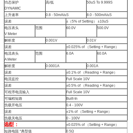
功态保护
高/低
50uS To 9.999S
DYNAMIC
上升速率
0.8 - 50mA/uS
8.0 - 500mA/uS
误差
±（5% of Setting） ±10uS
电压表头
范围
60.0V
500.0V
V Meter
解析度
0.001V
0.01V
误差
±0.025% of （Setting + Range）
电流表头
范围
6.0A
60.0A
A Meter
解析度
0.0001A
0.001A
误差
±0.1% of （Reading + Range）
电流监控
Full Scale 10V
误差
±0.5% of （Reading + Range）
可程序电流输入
Full Scale 10V
可编程短路
Built-In
负载开电压
0.4 - 100V
误差
±1% of （Setting + Range）
负载关电压
0 - 100V
选型：
误差
±0.025% of （Setting + Range）
短路电阻 *典型值
0.5Ω