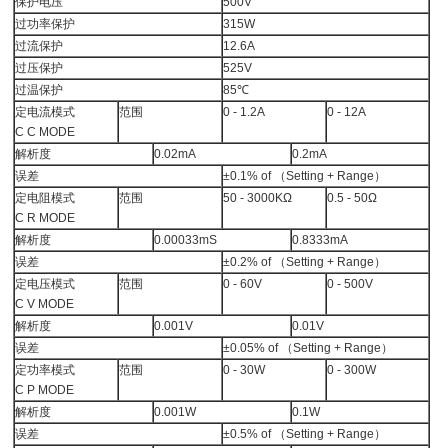
保护电压
500V
过功率保护
315W
过流保护
12.6A
过压保护
525V
过温保护
85℃
定电流模式
范围
0 - 1.2A
0 - 12A
C C MODE
解析度
0.02mA
0.2mA
误差
±0.1% of （Setting + Range）
定电阻模式
范围
50 - 3000KΩ
0.5 - 50Ω
C R MODE
解析度
0.00033mS
0.8333mA
误差
±0.2% of （Setting + Range）
定电压模式
范围
0 - 60V
0 - 500V
C V MODE
解析度
0.001V
0.01V
误差
±0.05% of （Setting + Range）
定功率模式
范围
0 - 30W
0 - 300W
C P MODE
解析度
0.001W
0.1W
误差
±0.5% of （Setting + Range）