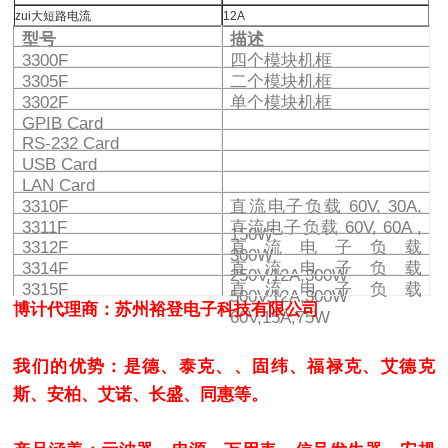
zui大短路电流
12A
型号
描述
3300F
四个模块机框
3305F
二个模块机框
3302F
单个模块机框
GPIB Card
RS-232 Card
USB Card
LAN Card
3310F
直流电子负载 60V, 30A,
3311F
直流电子负载 60V, 60A ,
150W
3312F
直流电子负载
300W
3314F
直流电子负载
250V,12A,300W
3315F
直流电子负载
500V,12A,300W
博计代理商：苏州裕登电子科技有限公司
60V,15A,75W
我们的优势：是德、泰克、、固纬、福禄克、艾德克
斯、安柏、艾诺、长盛、同惠等。