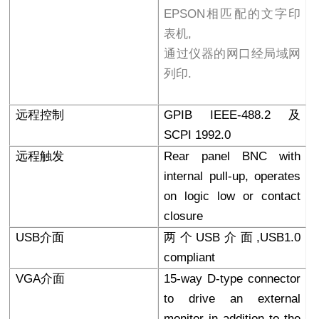
EPSON相匹配的文字印
表机,
通过仪器的网口经局域网
列印.
远程控制
GPIB IEEE-488.2
及
SCPI 1992.0
远程触发
Rear panel BNC with
internal pull-up, operates
on logic low or contact
closure
USB
介面
两个USB介面,USB1.0
compliant
VGA
介面
15-way D-type connector
to drive an external
monitor in addition to the