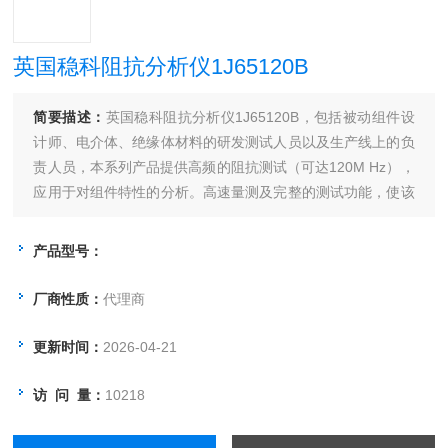
英国稳科阻抗分析仪1J65120B
简要描述：
英国稳科阻抗分析仪1J65120B，包括被动组件设
计师、电介体、绝缘体材料的研发测试人员以及生产线上的负
责人员，本系列产品提供高频的阻抗测试（可达120M Hz），
应用于对组件特性的分析。高速量测及完整的测试功能，使该
系列成为强有力的工具USB接口能直接储存曲线图形及量测数
据，大型TFT触摸显示屏令该产品更为简单易用，精细的扫描
产品型号：
分辨率（1mHz）使共振频率的量测而快速。
厂商性质：
代理商
更新时间：
2026-04-21
访 问 量：
10218