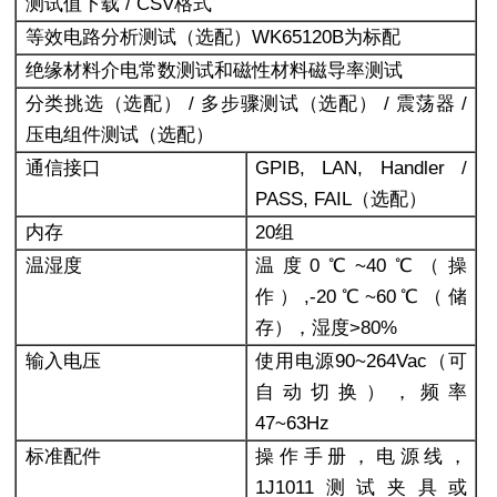
测试值下载 / CSV格式
等效电路分析测试（选配）WK65120B为标配
绝缘材料介电常数测试和磁性材料磁导率测试
分类挑选（选配） / 多步骤测试（选配） / 震荡器 /
压电组件测试（选配）
通信接口
GPIB, LAN, Handler /
PASS, FAIL
（选配）
内存
20
组
温湿度
温度0℃~40℃（操
作）,-20℃~60℃（储
存），湿度>80%
输入电压
使用电源90~264Vac（可
自动切换），频率
47~63Hz
标准配件
操作手册，电源线，
1J1011测试夹具或