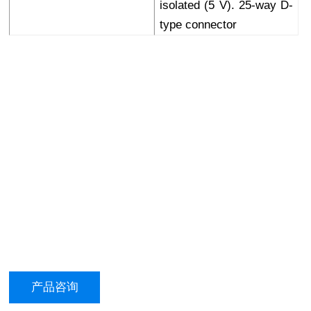
isolated (5 V). 25-way D-
type connector
产品咨询