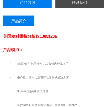
产品咨询
联系我们
产品简介
英国稳科阻抗分析仪1J65120B
产品特点：
·
简易的TFT触屏操作，10分钟内轻易上手
·
电介质、压电片及石英晶体测试解决方案
·
30 msec
超高速测试速度
·
等效Rdc 可高度四线式测试，量测到0.01mohm