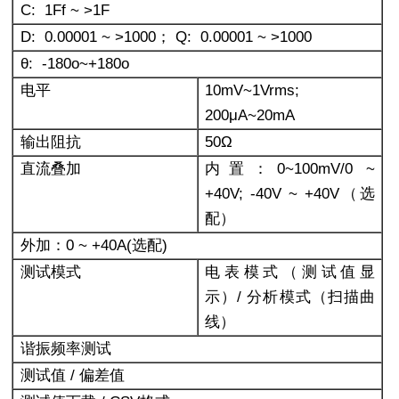
C: 1Ff ~ >1F
D: 0.00001 ~ >1000
； Q: 0.00001 ~ >1000
θ: -180o~+180o
电平
10mV~1Vrms;
200
μA~20mA
输出阻抗
50
Ω
直流叠加
内置：0~100mV/0 ~
+40V; -40V ~ +40V（选
配）
外加：0 ~ +40A(选配)
测试模式
电表模式（测试值显
示）/ 分析模式（扫描曲
线）
谐振频率测试
测试值 / 偏差值