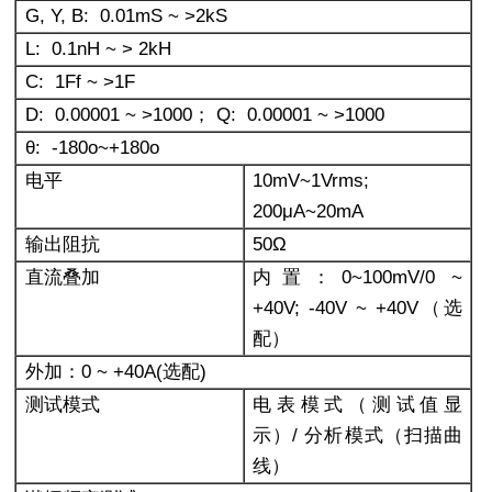
G, Y, B: 0.01mS ~ >2kS
L: 0.1nH ~ > 2kH
C: 1Ff ~ >1F
D: 0.00001 ~ >1000
； Q: 0.00001 ~ >1000
θ: -180o~+180o
电平
10mV~1Vrms;
200
μA~20mA
输出阻抗
50
Ω
直流叠加
内置：0~100mV/0 ~
+40V; -40V ~ +40V（选
配）
外加：0 ~ +40A(选配)
测试模式
电表模式（测试值显
示）/ 分析模式（扫描曲
线）