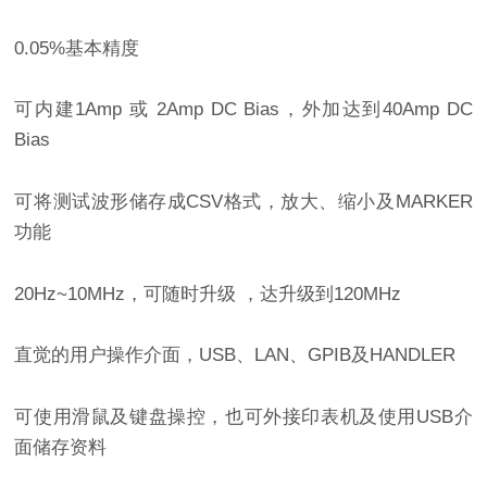
0.05%
基本精度
可内建
1Amp
或
2Amp DC Bias
，外加达到
40Amp DC
Bias
可将测试波形储存成
CSV
格式，放大、缩小及
MARKER
功能
20Hz~10MHz
，可随时升级
，达升级到
120MHz
直觉的用户操作介面，
USB
、
LAN
、
GPIB
及
HANDLER
可使用滑鼠及键盘操控，也可外接印表机及使用
USB
介
面储存资料