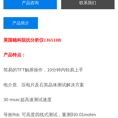
产品咨询
联系我们
产品简介
英国稳科阻抗分析仪1J6510B
产品特点：
简易的
TFT
触屏操作，
10
分钟内轻易上手
电介质、压电片及石英晶体测试解决方案
30 msec
超高速测试速度
等效
Rdc
可高度四线式测试，量测到
0.01mohm