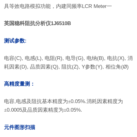
具等效电路模拟功能，内建同频率
LCR Meter
一
英国稳科阻抗分析仪1J6510B
测试参数:
电容
(C),
电感
(L),
电阻
(R),
电导
(G),
电纳
(B),
电抗
(X),
消
耗因素
(D),
品质因素
(Q),
阻抗
(Z), Y
参数
(Y),
相位角
(Ø)
高精度量测：
电容
,
电感及阻抗基本精度为±
0.05%.
消耗因素精度为
±
0.0005
及品质因素精度为±
0.05%.
元件图形扫描