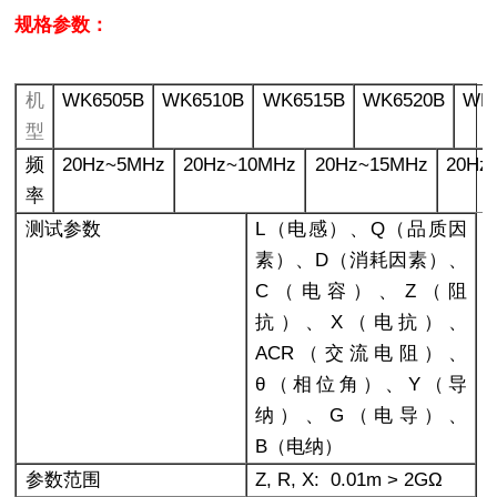
规格参数：
机
WK6505B
WK6510B
WK6515B
WK6520B
WK
型
频
20Hz~5MHz
20Hz~10MHz
20Hz~15MHz
20Hz
率
测试参数
L
（电感）、Q（品质因
素）、D（消耗因素）、
C（电容）、Z（阻
抗）、X（电抗）、
ACR（交流电阻）、
θ（相位角）、Y（导
纳）、G（电导）、
B（电纳）
参数范围
Z, R, X: 0.01m > 2G
Ω