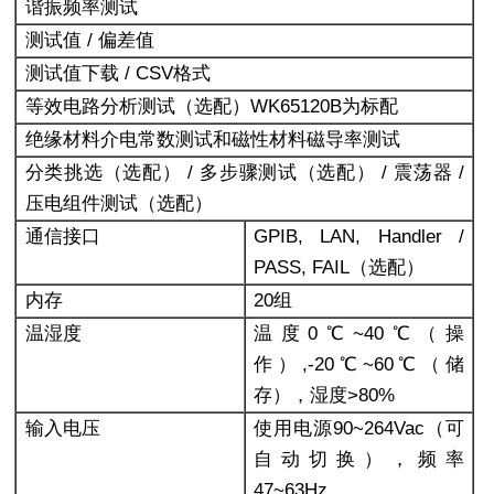
谐振频率测试
测试值 / 偏差值
测试值下载 / CSV格式
等效电路分析测试（选配）WK65120B为标配
绝缘材料介电常数测试和磁性材料磁导率测试
分类挑选（选配） / 多步骤测试（选配） / 震荡器 /
压电组件测试（选配）
通信接口
GPIB, LAN, Handler /
PASS, FAIL
（选配）
内存
20
组
温湿度
温度0℃~40℃（操
作）,-20℃~60℃（储
存），湿度>80%
输入电压
使用电源90~264Vac（可
自动切换），频率
47~63Hz