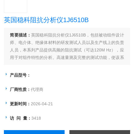
英国稳科阻抗分析仪1J6510B
简要描述：
英国稳科阻抗分析仪1J6510B，包括被动组件设计
师、电介体、绝缘体材料的研发测试人员以及生产线上的负责
人员，本系列产品提供高频的阻抗测试（可达120M Hz），应
用于对组件特性的分析。高速量测及完整的测试功能，使该系
列成为强有力的工具USB接口能直接储存曲线图形及量测数
据，大型TFT触摸显示屏令该产品更为简单易用，精细的扫描
产品型号：
分辨率（1mHz）使共振频率的量测更快速。
厂商性质：
代理商
更新时间：
2026-04-21
访 问 量：
3418