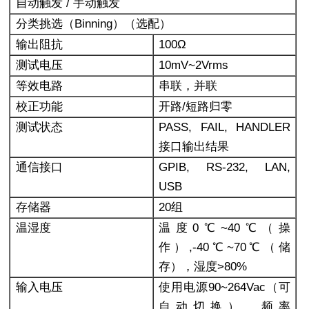
自动触发 / 手动触发
分类挑选（Binning）（选配）
输出阻抗
100
Ω
测试电压
10mV~2Vrms
等效电路
串联，并联
校正功能
开路/短路归零
测试状态
PASS, FAIL, HANDLER
接口输出结果
通信接口
GPIB, RS-232, LAN,
USB
存储器
20
组
温湿度
温度0℃~40℃（操
作）,-40℃~70℃（储
存），湿度>80%
输入电压
使用电源90~264Vac（可
自动切换），频率