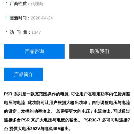
厂商性质：
代理商
更新时间：
2026-04-24
访 问 量：
1347
产品咨询
联系我们
产品简介
PSR
,
系列是一款宽范围操作的电源
可让用户在额定功率内任意调整
,
电压与电流
此功能可让用户根据大输出功率，自行调整电压与电流
/
,
的设定，发挥的功率输出。
若需要更大的电压
电流输出
可以通过
PSR
PSR36-7
7
连接多台
来扩大电压与电流的输出。
多可同时连接
252V
49A
台
提供大电压
与电流
输出。