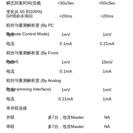
(
<30uSec
<50uSec
瞬态回复时间
负载
50
100%)
变化从
到
GPIB
<20ms
<20ms
命令询问
(By PC
程控与量测解析度
Remote Control Mode)
1mV
1mV
电压
0.1mA
0.21mA
电流
(By Front
程控与量测解析度
Panel)
1mV
10mV
电压
0.1mA
1mA
电流
(By Analog
程控与量测解析度
Programming Interface)
1mV
1mV
电压
0.21mA
1mA
电流
串并联连接
7
Master
NA
并联
多
台，包含
7
Master
NA
串联
多
台，包含