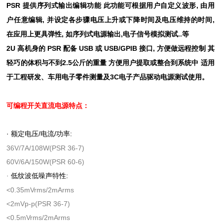
PSR
,
提供序列式输出编辑功能
此功能可根据用户自定义波形
由用
,
,
户任意编辑
并设定各步骤电压上升或下降时间及电压维持的时间
,
,
..
在应用上更具弹性
如序列式电源输出
电子信号模拟测试
等
2U
PSR
USB
USB/GPIB
,
高机身的
配备
或
接口
方便做远程控制
其
2.5
轻巧的体积与不到
公斤的重量
方便用户提取或整合到系统中
适用
3C
于工程研发、车用电子零件测量及
电子产品驱动电源测试使用。
可编程开关直流电源
特点：
·
/
/
:
额定电压
电流
功率
36V/7A/108W(PSR 36-7)
60V/6A/150W(PSR 60-6)
·
:
低纹波低噪声特性
<0.35mVrms/2mArms
<2mVp-p(PSR 36-7)
<0.5mVrms/2mArms