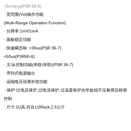
<3mVp-p(PSR 60-6)
·
(Vxl)
宽范围
操作功能
(Multi-Range Operation Function)
·
:1mV/1mA
分辨率
·
面板锁定功能
·
:<30us(PSR 36-7)
快速瞬态响
<50us(PSR60-6)
·
/
(
/
)(PSR 36-7)
主
从控制功能
串联
井联
·
序列式电源输出
·
远端电压侦测补偿功能
·
:
,
,
保护
过电压保护
过电流保护
过温度保护光学旋钮不仅耐用且精密
控制
·
:2U
,
1/2Rack,2.5
尺寸
高
符合
公斤