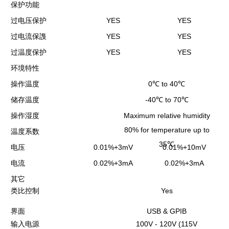
保护功能
YES
YES
过电压保护
YES
YES
过电流保謢
YES
YES
过温度保护
环境特性
0
℃
to 40
℃
操作温度
-40
℃
to 70
℃
储存温度
Maximum relative humidity
操作湿度
80% for temperature up to
温度系数
35
℃
0.01%+3mV
0.01%+10mV
电压
0.02%+3mA
0.02%+3mA
电流
其它
Yes
类比控制
USB & GPIB
界面
100V - 120V (115V
输入电源