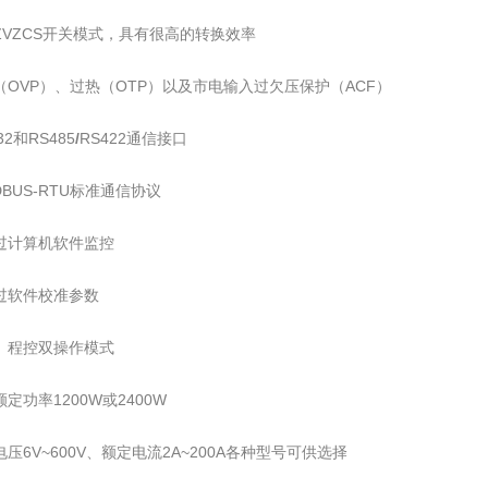
ZVZCS开关模式，具有很高的转换效率
（OVP）、过热（OTP）以及市电输入过欠压保护（ACF）
32和RS485
/
RS422通信接口
DBUS-RTU标准通信协议
通过计算机软件监控
通过软件校准参数
地、程控双操作模式
额定功率1200W或2400W
电压6V~600V、额定电流2A~200A各种型号可供选择