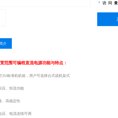
访 问 
简介
0W宽范围可编程直流电源
功能与特点：
英寸2U标准机机箱，用户可选择台式或机架式
有恒压、恒流功能
纹波、高稳定性
出电压、电流连续可调