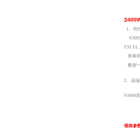
240
1、
程
N30
EXC
简单明
数据
2、远
N30
规格参