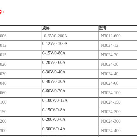
购：
规格
型号
006
0-6V/0-200A
N3012-600
0-12V/0-100A
012
N3024-12
0-15V/0-80A
015
N3024-20
0-20V/0-60A
020
N3024-30
0-30V/0-40A
030
N3024-40
0-40V/0-30A
040
N3024-60
0-60V/0-20A
060
N3024-100
0-100V/0-12A
100
N3024-150
0-150V/0-8A
150
N3024-200
0-200V/0-6A
200
N3024-300
0-300V/0-4A
300
N3024-400