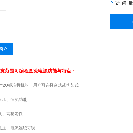
访 问 
简介
0W宽范围可编程直流电源
功能与特点：
英寸2U标准机机箱，用户可选择台式或机架式
有恒压、恒流功能
纹波、高稳定性
出电压、电流连续可调