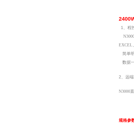
240
1、
程
N30
EXC
简单明
数据
2、远
N30
规格参