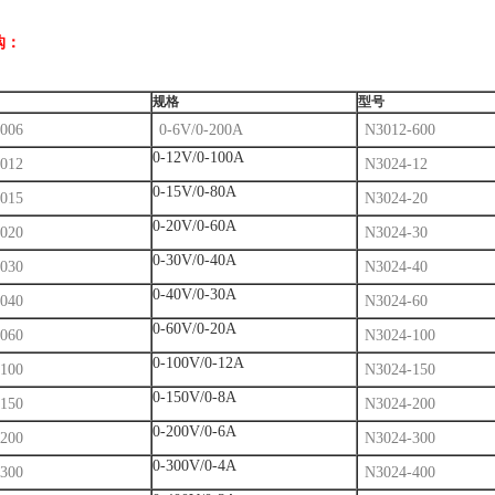
购：
规格
型号
006
0-6V/0-200A
N3012-600
0-12V/0-100A
012
N3024-12
0-15V/0-80A
015
N3024-20
0-20V/0-60A
020
N3024-30
0-30V/0-40A
030
N3024-40
0-40V/0-30A
040
N3024-60
0-60V/0-20A
060
N3024-100
0-100V/0-12A
100
N3024-150
0-150V/0-8A
150
N3024-200
0-200V/0-6A
200
N3024-300
0-300V/0-4A
300
N3024-400