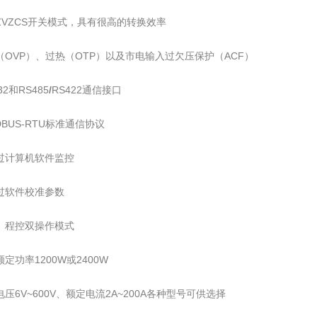
ZVZCS开关模式，具有很高的转换效率
（OVP）、过热（OTP）以及市电输入过欠压保护（ACF）
32和RS485
/
RS422通信接口
DBUS-RTU标准通信协议
通过计算机软件监控
通过软件校准参数
地、程控双操作模式
额定功率1200W或2400W
电压6V~600V、额定电流2A~200A各种型号可供选择