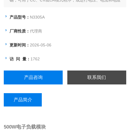
确，可用于CC、CV或CR模式程序，或进行电压、电流和电阻
测量。它也可用于波形的数字化。通过主机，该模块可在
GPIB、RS-232上或手动操作。
产品型号：
N3305A
厂商性质：
代理商
更新时间：
2026-05-06
访 问 量：
1762
产品咨询
联系我们
产品简介
500W电子负载模块