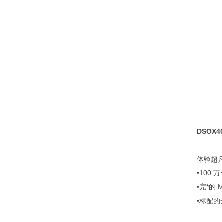
DSOX
体验超
•100
•完*的 
•标配