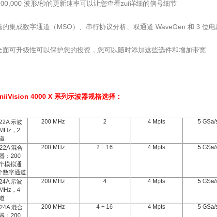
,000,000 波形/秒的更新速率可以让您查看zui详细的信号细节
的集成数字通道（MSO）、串行协议分析、双通道 WaveGen 和 3 
全面可升级性可以保护您的投资，您可以随时添加这些选件和增加带宽
niiVision 4000 X 系列示波器
规格选择：
200 MHz
2
4 Mpts
5 GSa/
22A 示波
 MHz，2
道
200 MHz
2 + 16
4 Mpts
5 GSa/
22A 混合
器：200
 个模拟通
 个数字通道
200 MHz
4
4 Mpts
5 GSa/
24A 示波
 MHz，4
道
200 MHz
4 + 16
4 Mpts
5 GSa/
24A 混合
器：200