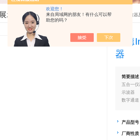
欢迎您！
展示
来自局域网的朋友！有什么可以帮
您现在的位置：
首页
>
产品展示
>
示波器
助您的吗？
是德In
器
简要描述
五合一仪
示波器
数字通道
串行协议
双通道 W
产品型号
3 位电
软件可以
厂商性质