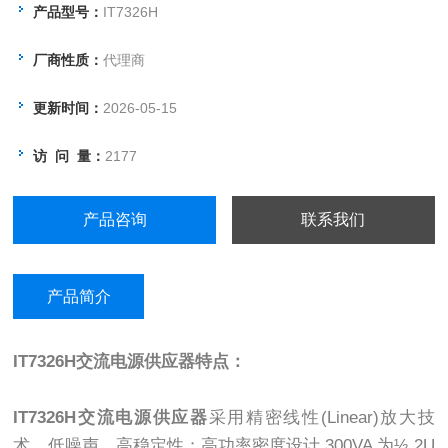
电子电机产业、航空、照明、军工等领域，研发质检单位的规
产品型号：
IT7326H
格验证到实验室测试使用，以及工厂生产在线测试。
厂商性质：
代理商
更新时间：
2026-05-15
访 问 量：
2177
产品咨询
联系我们
产品简介
IT7326H
交流电源供应器
特点：
IT7326H
交流电源供应器
采用精密线性(Linear)放大技
术，低噪声、高稳定性；高功率密度设计,300VA 为½ 2U