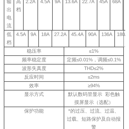
输
高
2.2A
4.5A
9A
13.6A
22.7A
45A
68A
9
出
档
电
流
低
4.5A
9A
18A
27.2A
45.4A
90A
136A
180A
档
稳压率
≤1%
频率稳定度
定频≤0.01%，调频≤0.1%
波形失真度
THD≤2%
反应时间
≤2ms
效率
≥94%
显示方式
默认数码管显示 彩色触
摸屏显示（选配）
保护功能
*的过压、过流、过温、
过载、短路保护及自动报
警