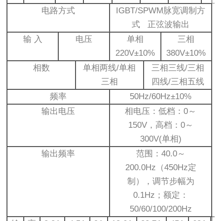
电路方式
IGBT/SPWM脉宽调制方
式 正弦波输出
输 入
电压
单相
三相
220V±10%
380V±10%
相数
单相两线/单相
三相三线/三相
三相
四线/三相五线
频率
50Hz/60Hz±10%
输出电压
相电压：低档：0～
150V，高档：0～
300V(单相)
输出频率
范围：40.0～
200.0Hz（450Hz定
制），调节步幅为
0.1Hz；额定：
50/60/100/200Hz