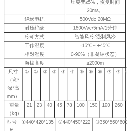
压突变≤5%，恢复时间
20ms。
绝缘电抗
500Vdc 20MΩ
耐压绝缘
1800Vac/5mA/1分钟
冷却方式
智能风冷/强制风冷
工作温度
-15℃～+45℃
相对湿度
0-90%（非凝结状态）
海拔高度
≤2000m
尺寸
①
①
②
②
③
④
⑤
⑥
⑥
⑦
⑦
⑧
（宽*
深*高
mm）
重量
21
23
40
45
78
100
150
190
260
3
（kg）
型号
①440*420*135
②440*450*222
③350*560*600
尺