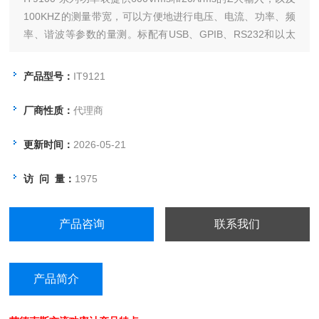
100KHZ的测量带宽，可以方便地进行电压、电流、功率、频
率、谐波等参数的量测。标配有USB、GPIB、RS232和以太
网通信接口，您可以通过这些接口实现对IT9121功率表的远程
控制，同时您还可以利用USB外围设备接口，直接将量测参数
产品型号：
IT9121
保存到外部储存介质中。
厂商性质：
代理商
更新时间：
2026-05-21
访 问 量：
1975
产品咨询
联系我们
产品简介