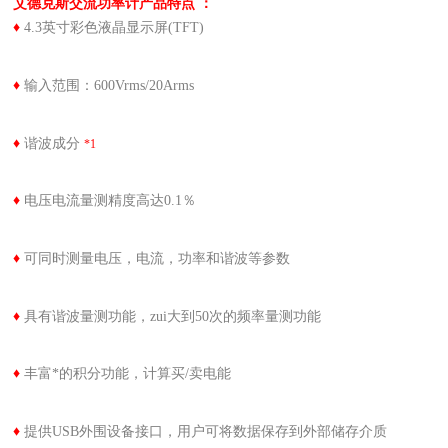
艾德克斯交流功率计
产品特点 ：
♦
4.3英寸彩色液晶显示屏(TFT)
♦
输入范围：600Vrms/20Arms
♦
谐波成分
*1
♦
电压电流量测精度高达0.1％
♦
可同时测量电压，电流，功率和谐波等参数
♦
具有谐波量测功能，zui大到50次的频率量测功能
♦
丰富*的积分功能，计算买/卖电能
♦
提供USB外围设备接口，用户可将数据保存到外部储存介质