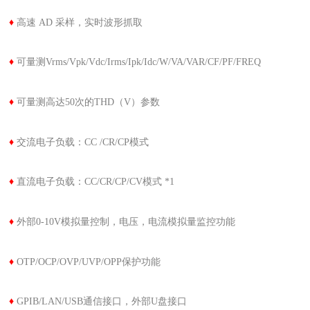
♦
高速 AD 采样，实时波形抓取
♦
可量测Vrms/Vpk/Vdc/Irms/Ipk/Idc/W/VA/VAR/CF/PF/FREQ
♦
可量测高达50次的THD（V）参数
♦
交流电子负载：CC /CR/CP模式
♦
直流电子负载：CC/CR/CP/CV模式 *1
♦
外部0-10V模拟量控制，电压，电流模拟量监控功能
♦
OTP/OCP/OVP/UVP/OPP保护功能
♦
GPIB/LAN/USB通信接口，外部U盘接口