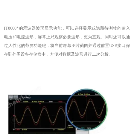
IT8600*的示波器波形显示功能，可以选择显示或隐藏待测物的输入
电压和电流波形，屏幕上只观察必要波形，更为直观。同时还可以通
过人性化的截屏功能键，将当前屏幕图片截图并通过前置USB接口保
存到外围设备存储盘中，方便对数据及波形进行二次分析。