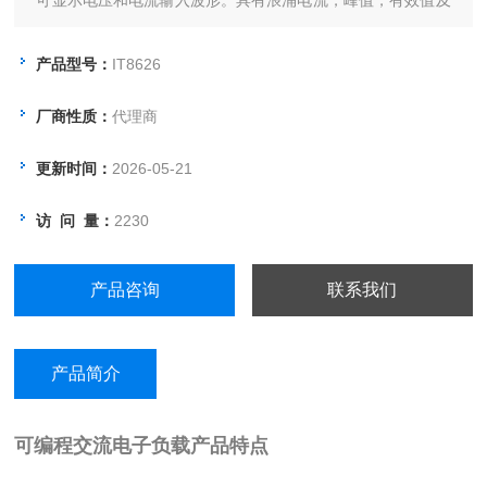
可显示电压和电流输入波形。具有浪涌电流，峰值，有效值及
PF等参数量测模式，更可量测高达50次的电压谐波，全面分
析待测物性能。内建标准GPIB/LAN/USB通信接口，提供快速
产品型号：
IT8626
稳定的通信质量。
厂商性质：
代理商
更新时间：
2026-05-21
访 问 量：
2230
产品咨询
联系我们
产品简介
可编程交流电子负载
产品特点