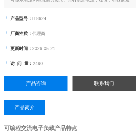
可显示电压和电流输入波形。具有浪涌电流，峰值，有效值及
PF等参数量测模式，更可量测高达50次的电压谐波，全面分
析待测物性能。内建标准GPIB/LAN/USB通信接口，提供快速
产品型号：
IT8624
稳定的通信质量。
厂商性质：
代理商
更新时间：
2026-05-21
访 问 量：
2490
产品咨询
联系我们
产品简介
可编程交流电子负载
产品特点