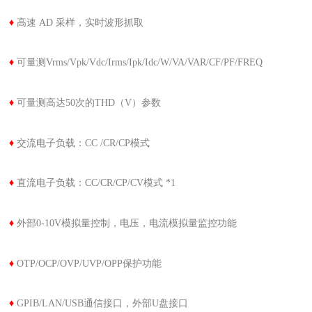
♦
高速 AD 采样，实时波形抓取
♦
可量测Vrms/Vpk/Vdc/Irms/Ipk/Idc/W/VA/VAR/CF/PF/FREQ
♦
可量测高达50次的THD（V）参数
♦
交流电子负载：CC /CR/CP模式
♦
直流电子负载：CC/CR/CP/CV模式 *1
♦
外部0-10V模拟量控制，电压，电流模拟量监控功能
♦
OTP/OCP/OVP/UVP/OPP保护功能
♦
GPIB/LAN/USB通信接口，外部U盘接口