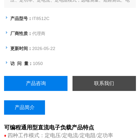
压、定功率、定电流、定电阻模式，远端测量、短路测试、电
池测试、动态测试功能。该系列具备良好的低电压带载特性，
提供高效率、高精度的测试解决方案，可选配
产品型号：
IT8512C
USB/RS232/GPIB通讯接口。
厂商性质：
代理商
更新时间：
2026-05-22
访 问 量：
1050
产品咨询
联系我们
产品简介
可编程通用型直流电子负载
产品特点
四种工作模式：定电压/定电流/定电阻/定功率
♦